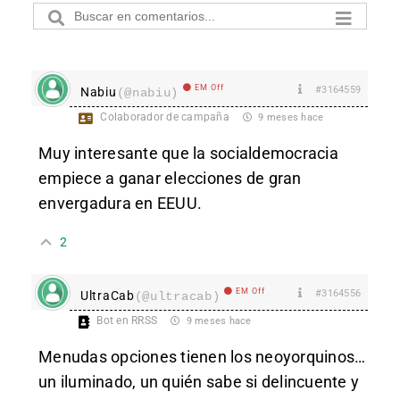
EM Off
#3164559
Nabiu
(@nabiu)
Colaborador de campaña
9 meses hace
Muy interesante que la socialdemocracia
empiece a ganar elecciones de gran
envergadura en EEUU.
2
EM Off
#3164556
UltraCab
(@ultracab)
Bot en RRSS
9 meses hace
Menudas opciones tienen los neoyorquinos…
un iluminado, un quién sabe si delincuente y