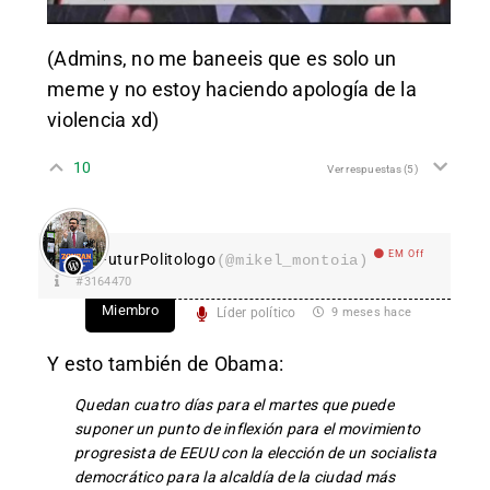
(Admins, no me baneeis que es solo un
meme y no estoy haciendo apología de la
violencia xd)
10
Ver respuestas
(5)
EM Off
FuturPolitologo
(@mikel_montoia)
#3164470
Miembro
Líder político
9 meses hace
Y esto también de Obama:
Quedan cuatro días para el martes que puede
suponer un punto de inflexión para el movimiento
progresista de EEUU con la elección de un socialista
democrático para la alcaldía de la ciudad más