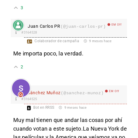
3
EM Off
Juan Carlos PR
(@juan-carlos-pr)
#3164528
Colaborador de campaña
9 meses hace
Me importa poco, la verdad.
2
EM Off
sánchez Muñoz
(@sanchez-munoz)
#3164525
Bot en RRSS
9 meses hace
Muy mal tienen que andar las cosas por ahí
cuando votan a este sujeto.La Nueva York de
las películas y la America que veíamos ya no