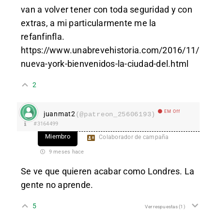
van a volver tener con toda seguridad y con
extras, a mi particularmente me la
refanfinfla.
https://www.unabrevehistoria.com/2016/11/
nueva-york-bienvenidos-la-ciudad-del.html
2
EM Off
juanmat2
(@patreon_25606193)
#3164499
Miembro
Colaborador de campaña
9 meses hace
Se ve que quieren acabar como Londres. La
gente no aprende.
5
Ver respuestas
(1)