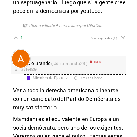
un septuagenario… luego que si la gente cree
poco en la democracia por youtube.
Último editado 9 meses hace por UltraCab
1
Ver respuestas
(1)
EM Off
Dio Brando
(@diobrando20)
#3164539
Miembro de Ejecutiva
9 meses hace
Ver a toda la derecha americana alinearse
con un candidato del Partido Demócrata es
muy satisfactorio.
Mamdani es el equivalente en Europa a un
socialdemócrata, pero uno de los exigentes.
Veremos quien gana el pulso –tantas veces