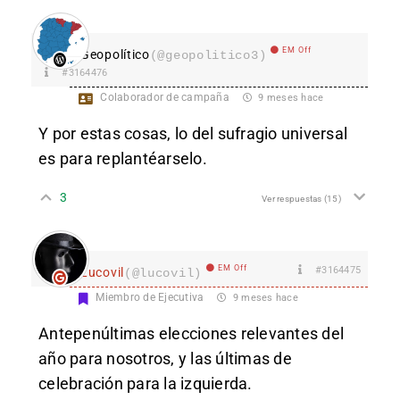
EM Off
Geopolítico
(@geopolitico3)
#3164476
Colaborador de campaña
9 meses hace
Y por estas cosas, lo del sufragio universal
es para replantéarselo.
3
Ver respuestas
(15)
EM Off
#3164475
Lucovil
(@lucovil)
Miembro de Ejecutiva
9 meses hace
Antepenúltimas elecciones relevantes del
año para nosotros, y las últimas de
celebración para la izquierda.