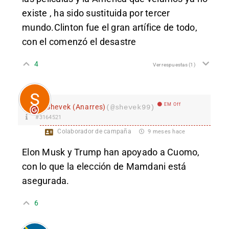
existe , ha sido sustituida por tercer
mundo.Clinton fue el gran artífice de todo,
con el comenzó el desastre
4
Ver respuestas
(1)
EM Off
Shevek (Anarres)
(@shevek99)
#3164521
Colaborador de campaña
9 meses hace
Elon Musk y Trump han apoyado a Cuomo,
con lo que la elección de Mamdani está
asegurada.
6