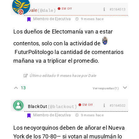
EM Off
#3164513
Dale
(@dale)
Miembro de Ejecutiva
9 meses hace
Los dueños de Electomanía van a estar
contentos, solo con la actividad de
FuturPolitologo
la cantidad de comentarios
mañana va a triplicar el promedio.
Último editado 9 meses hace por Dale
13
Ver respuestas
(1)
EM Off
#3164502
BlackOut
(@blackout)
Miembro de Ejecutiva
9 meses hace
Los neoyorquinos deben de añorar el Nueva
York de los 70-80— si votan al musulmán lo