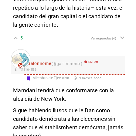
repetido a lo largo de la historia– esta vez, el
candidato del gran capital o el candidato de
la gente corriente.
5
Ver respuestas
(4)
EM Off
Galonnome
(@galonnome)
#3164536
Miembro de Ejecutiva
9 meses hace
Mamdani tendrá que conformarse con la
alcaldía de New York.
Sigue habiendo ilusos que le Dan como
candidato demócrata a las elecciones sin
saber que el stablismhent demócrata, jamás
lo aceptará.