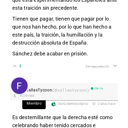
esta traición sin precedente.
Tienen que pagar, tienen que pagar por lo
que nos han hecho, por lo que han hecho a
este país, la traición, la humillación y la
destrucción absoluta de España.
Sánchez debe acabar en prisión.
3
Ver respuestas
(3)
EM On
XallasTycoon
(@xallastycoon)
#2741984
Miembro
Gurú demoscópico
2 años hace
Es desternillante que la derecha esté como
celebrando haber tenido cercados e