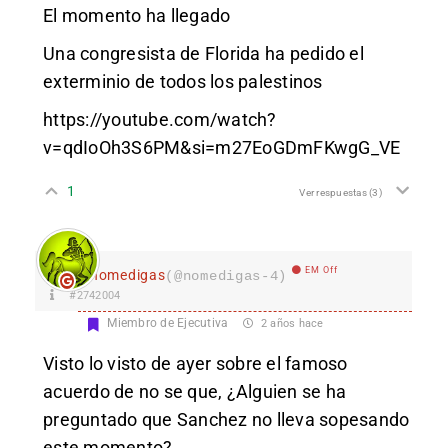
El momento ha llegado
Una congresista de Florida ha pedido el
exterminio de todos los palestinos
https://youtube.com/watch?
v=qdIoOh3S6PM&si=m27EoGDmFKwgG_VE
1
Ver respuestas
(3)
EM Off
nomedigas
(@nomedigas-4)
#2742004
Miembro de Ejecutiva
2 años hace
Visto lo visto de ayer sobre el famoso
acuerdo de no se que, ¿Alguien se ha
preguntado que Sanchez no lleva sopesando
este momento?