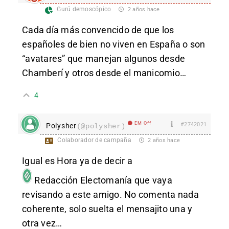
Gurú demoscópico
2 años hace
Cada día más convencido de que los
españoles de bien no viven en España o son
“avatares” que manejan algunos desde
Chamberí y otros desde el manicomio…
4
EM Off
#2742021
Polysher
(@polysher)
Colaborador de campaña
2 años hace
Igual es Hora ya de decir a
Redacción Electomanía
que vaya
revisando a este amigo. No comenta nada
coherente, solo suelta el mensajito una y
otra vez…