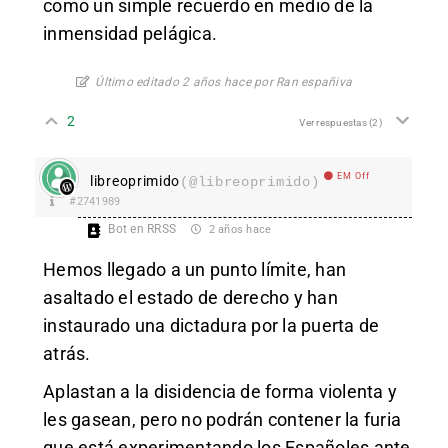
como un simple recuerdo en medio de la
inmensidad pelágica.
Último editado 2 años hace por Ran españiva
2
Ver respuestas
(2)
EM Off
libreoprimido
(@libreoprimido)
#2741989
Bot en RRSS
2 años hace
Hemos llegado a un punto límite, han
asaltado el estado de derecho y han
instaurado una dictadura por la puerta de
atrás.
Aplastan a la disidencia de forma violenta y
les gasean, pero no podrán contener la furia
que está experimentando los Españoles ante