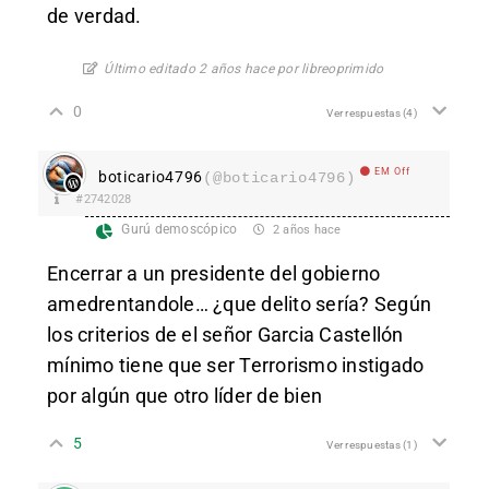
de verdad.
Último editado 2 años hace por libreoprimido
0
Ver respuestas
(4)
EM Off
boticario4796
(@boticario4796)
#2742028
Gurú demoscópico
2 años hace
Encerrar a un presidente del gobierno
amedrentandole… ¿que delito sería? Según
los criterios de el señor Garcia Castellón
mínimo tiene que ser Terrorismo instigado
por algún que otro líder de bien
5
Ver respuestas
(1)