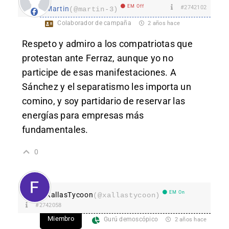
EM Off
#2742102
Martin
(@martin-3)
Colaborador de campaña
2 años hace
Respeto y admiro a los compatriotas que
protestan ante Ferraz, aunque yo no
participe de esas manifestaciones. A
Sánchez y el separatismo les importa un
comino, y soy partidario de reservar las
energías para empresas más
fundamentales.
0
EM On
XallasTycoon
(@xallastycoon)
#2742058
Miembro
Gurú demoscópico
2 años hace