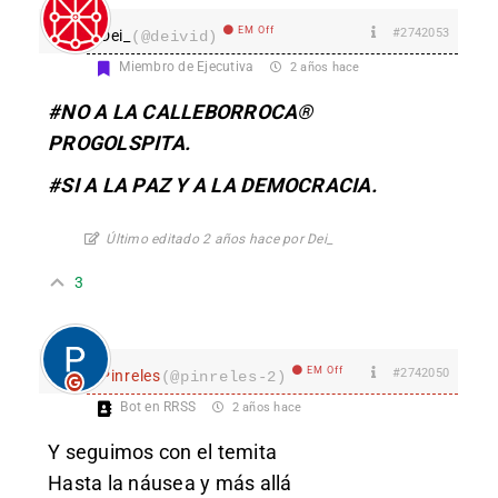
EM Off
#2742053
Dei_
(@deivid)
Miembro de Ejecutiva
2 años hace
#NO A LA CALLEBORROCA®
PROGOLSPITA.
#SI A LA PAZ Y A LA DEMOCRACIA.
Último editado 2 años hace por Dei_
3
EM Off
#2742050
Pinreles
(@pinreles-2)
Bot en RRSS
2 años hace
Y seguimos con el temita
Hasta la náusea y más allá