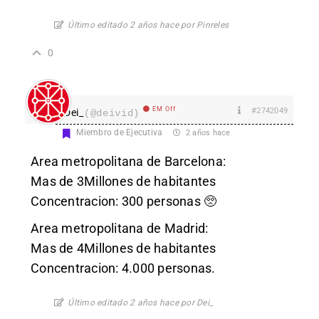
Último editado 2 años hace por Pinreles
0
EM Off
#2742049
Dei_
(@deivid)
Miembro de Ejecutiva
2 años hace
Area metropolitana de Barcelona:
Mas de 3Millones de habitantes
Concentracion: 300 personas 🥺
Area metropolitana de Madrid:
Mas de 4Millones de habitantes
Concentracion: 4.000 personas.
Último editado 2 años hace por Dei_