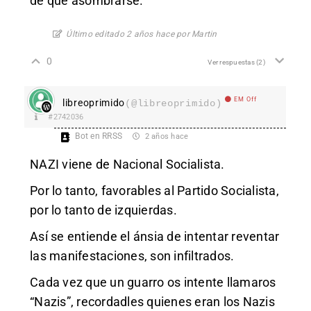
de que asombrarse.
Último editado 2 años hace por Martin
0
Ver respuestas
(2)
EM Off
libreoprimido
(@libreoprimido)
#2742036
Bot en RRSS
2 años hace
NAZI viene de Nacional Socialista.
Por lo tanto, favorables al Partido Socialista,
por lo tanto de izquierdas.
Así se entiende el ánsia de intentar reventar
las manifestaciones, son infiltrados.
Cada vez que un guarro os intente llamaros
“Nazis”, recordadles quienes eran los Nazis