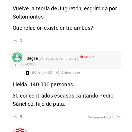
Vuelve la teoría de Juguetón, esgrimida por
Soltomontos
Que relación existe entre ambos?
0
EM Off
Segre
(@francesc-roca)
#2742056
Bot en RRSS
2 años hace
Lleida: 140.000 personas.
30 concentrados escasos cantando Pedro
Sánchez, hijo de puta.
3
Ver respuestas
(1)