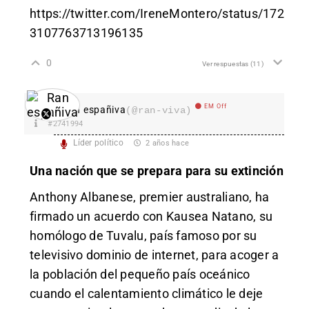
https://twitter.com/IreneMontero/status/172
3107763713196135
0
Ver respuestas
(11)
EM Off
Ran españiva
(@ran-viva)
#2741994
Líder político
2 años hace
Una nación que se prepara para su extinción
Anthony Albanese, premier australiano, ha
firmado un acuerdo con Kausea Natano, su
homólogo de Tuvalu, país famoso por su
televisivo dominio de internet, para acoger a
la población del pequeño país oceánico
cuando el calentamiento climático le deje