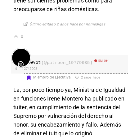
tiene suficientes problemas como para
preocuparse de riñas domésticas.
Último editado 2 años hace por nomedigas
0
EM Off
Devoti
(@patreon_19779035)
#2742003
Miembro de Ejecutiva
2 años hace
La, por poco tiempo ya, Ministra de Igualdad
en funciones Irene Montero ha publicado en
tuiter, en cumplimiento de la sentencia del
Supremo por vulneración del derecho al
honor, su encabezamiento y fallo. Además
de eliminar el tuit que lo originó.