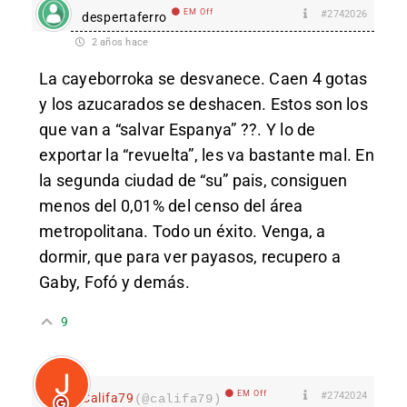
EM Off
#2742026
despertaferro
2 años hace
La cayeborroka se desvanece. Caen 4 gotas
y los azucarados se deshacen. Estos son los
que van a “salvar Espanya” ??. Y lo de
exportar la “revuelta”, les va bastante mal. En
la segunda ciudad de “su” pais, consiguen
menos del 0,01% del censo del área
metropolitana. Todo un éxito. Venga, a
dormir, que para ver payasos, recupero a
Gaby, Fofó y demás.
9
EM Off
#2742024
Califa79
(@califa79)