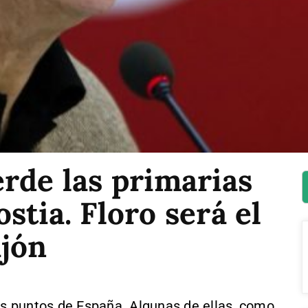
rde las primarias
stia. Floro será el
ijón
ios puntos de España. Algunas de ellas, como