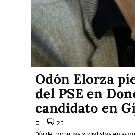
Odón Elorza pie
del PSE en Dono
candidato en G
20
Día de primarias socialistas en var