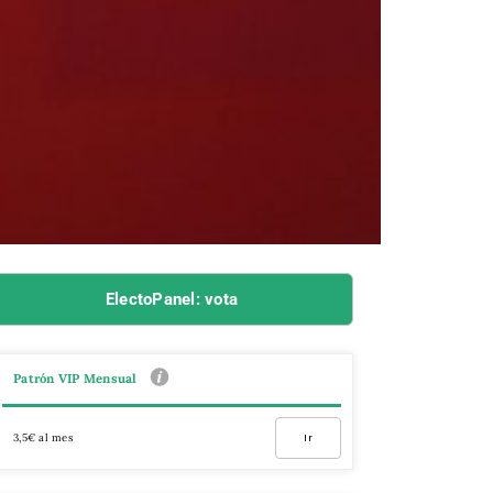
ElectoPanel: vota
Patrón VIP Mensual
3,5€ al mes
Ir