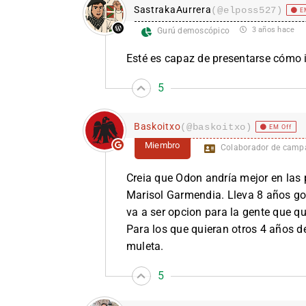
SastrakaAurrera
(@elposs527)
E
3 años hace
Gurú demoscópico
Esté es capaz de presentarse cómo 
5
Baskoitxo
(@baskoitxo)
EM Off
Miembro
Colaborador de camp
Creia que Odon andría mejor en las 
Marisol Garmendia. Lleva 8 años go
va a ser opcion para la gente que qui
Para los que quieran otros 4 años d
muleta.
5