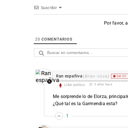
Suscribir
Por favor, 
20
COMENTARIOS
Ran españiva
(@ran-viva)
EM Off
3 años hace
Líder político
Me sorprende lo de Elorza, principal
¿Qué tal es la Garmendia esta?
1