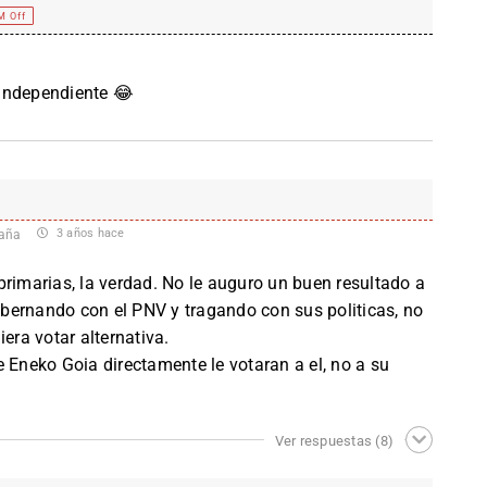
M Off
independiente 😂
3 años hace
aña
primarias, la verdad. No le auguro un buen resultado a
bernando con el PNV y tragando con sus politicas, no
era votar alternativa.
e Eneko Goia directamente le votaran a el, no a su
Ver respuestas
(8)