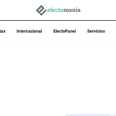
tas
Internacional
ElectoPanel
Servicios