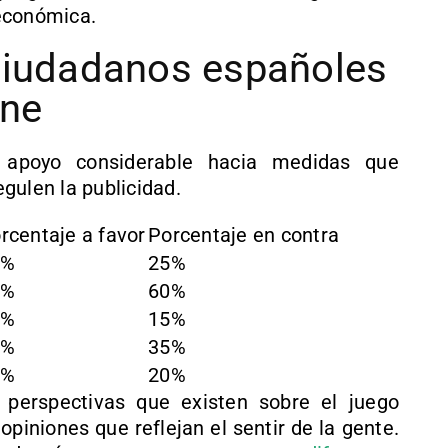
económica.
ciudadanos españoles
ine
 apoyo considerable hacia medidas que
gulen la publicidad.
rcentaje a favor
Porcentaje en contra
5%
25%
0%
60%
0%
15%
5%
35%
5%
20%
 perspectivas que existen sobre el juego
 opiniones que reflejan el sentir de la gente.