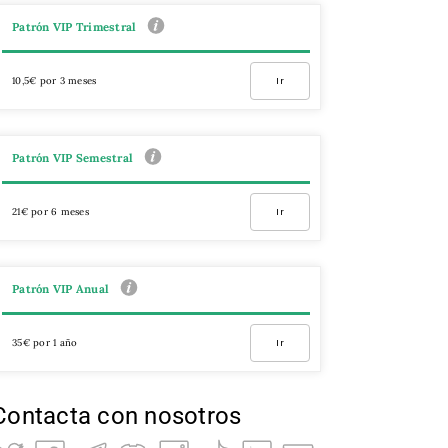
Patrón VIP Trimestral
10,5€ por 3 meses
Ir
Patrón VIP Semestral
21€ por 6 meses
Ir
Patrón VIP Anual
35€ por 1 año
Ir
Contacta con nosotros