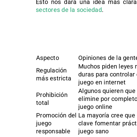
Esto nos dará una idea más cla
sectores de la sociedad
.
Aspecto
Opiniones de la gent
Muchos piden leyes
Regulación
duras para controlar 
más estricta
juego en internet
Algunos quieren que
Prohibición
elimine por completo
total
juego online
Promoción del
La mayoría cree que
juego
clave fomentar práct
responsable
juego sano