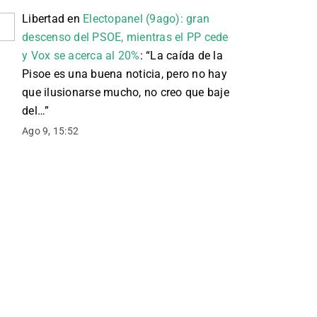
Libertad
en
Electopanel (9ago): gran
descenso del PSOE, mientras el PP cede
y Vox se acerca al 20%
: “
La caída de la
Pisoe es una buena noticia, pero no hay
que ilusionarse mucho, no creo que baje
del…
”
Ago 9, 15:52