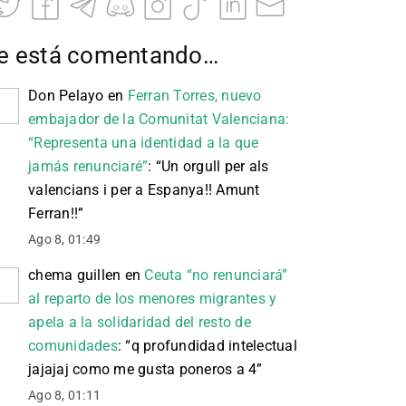
e está comentando…
Don Pelayo
en
Ferran Torres, nuevo
embajador de la Comunitat Valenciana:
“Representa una identidad a la que
jamás renunciaré”
: “
Un orgull per als
valencians i per a Espanya!! Amunt
Ferran!!
”
Ago 8, 01:49
chema guillen
en
Ceuta “no renunciará”
al reparto de los menores migrantes y
apela a la solidaridad del resto de
comunidades
: “
q profundidad intelectual
jajajaj como me gusta poneros a 4
”
Ago 8, 01:11