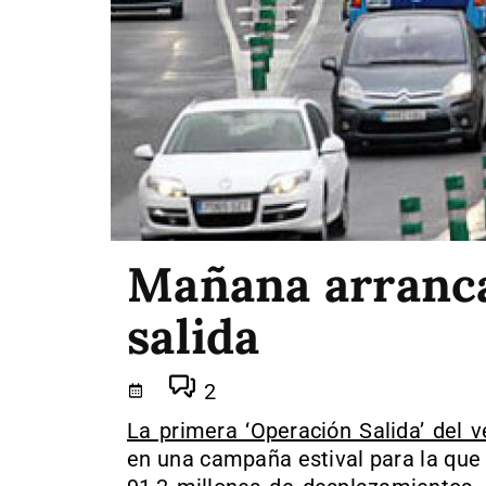
Mañana arranca
salida
2
La primera ‘Operación Salida’ del 
en una campaña estival para la que 