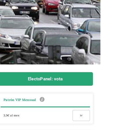
ElectoPanel: vota
Patrón VIP Mensual
3,5€ al mes
Ir