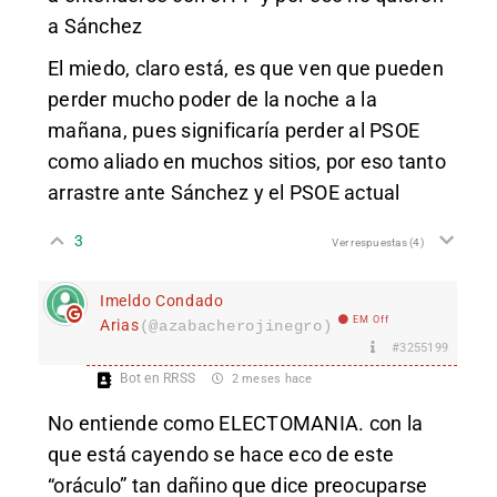
a Sánchez
El miedo, claro está, es que ven que pueden
perder mucho poder de la noche a la
mañana, pues significaría perder al PSOE
como aliado en muchos sitios, por eso tanto
arrastre ante Sánchez y el PSOE actual
3
Ver respuestas
(4)
Imeldo Condado
EM Off
Arias
(@azabacherojinegro)
#3255199
Bot en RRSS
2 meses hace
No entiende como ELECTOMANIA. con la
que está cayendo se hace eco de este
“oráculo” tan dañino que dice preocuparse