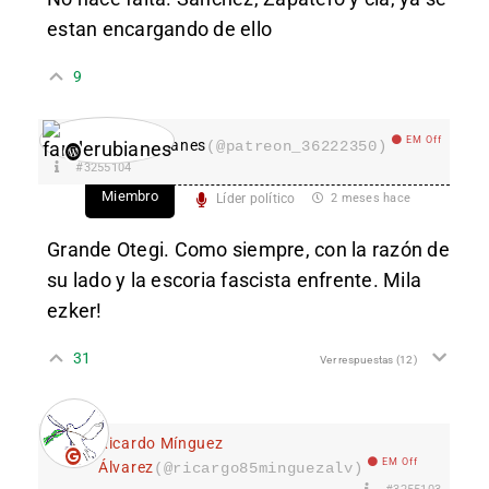
estan encargando de ello
9
EM Off
fanderubianes
(@patreon_36222350)
#3255104
Miembro
Líder político
2 meses hace
Grande Otegi. Como siempre, con la razón de
su lado y la escoria fascista enfrente. Mila
ezker!
31
Ver respuestas
(12)
Ricardo Mínguez
EM Off
Álvarez
(@ricargo85minguezalv)