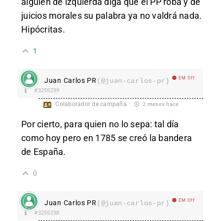
alguien de izquierda diga que el PP roba y de
juicios morales su palabra ya no valdrá nada.
Hipócritas.
1
EM Off
Juan Carlos PR
(@juan-carlos-pr)
#3255239
Colaborador de campaña
2 meses hace
Por cierto, para quien no lo sepa: tal día
como hoy pero en 1785 se creó la bandera
de España.
0
EM Off
Juan Carlos PR
(@juan-carlos-pr)
#3255238