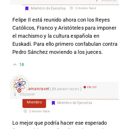
#3255103
Miembro de Ejecutiva
2 meses hace
Felipe II está reunido ahora con los Reyes
Católicos, Franco y Aristóteles para imponer
el machismo y la cultura española en
Euskadi. Para ello primero confabulan contra
Pedro Sánchez moviendo a los jueces.
18
EM Off
Tamanraset
(@tamanraset)
#3255099
Miembro
Miembro de Ejecutiva
2 meses hace
Lo mejor que podría hacer ese esperado