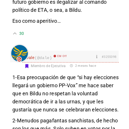
futuro gobierno es ilegalizar al comando
político de ETA, o sea, a Bildu.
Eso como aperitivo…
30
EM Off
#3255098
Dale
(@dale)
Miembro de Ejecutiva
2 meses hace
1-Esa preocupación de que “si hay elecciones
llegará un gobierno PP-Vox” me hace saber
que en Bildu no respetan la voluntad
democrática de ir a las urnas, y que les
gustaría que nunca se celebraran elecciones.
2-Menudos pagafantas sanchistas, de hecho
son los que más. Solo suben en votos por la