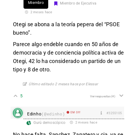
Miembro
Miembro de Ejecutiva
2 meses hace
Otegi se abona a la teoría pepera del “PSOE
bueno”.
Parece algo endeble cuando en 50 años de
democracia y de conciencia política activa de
Otegi, 42 lo ha considerado un partido de un
tipo y 8 de otro.
Último editado 2 meses hace por Elessar
5
Ver respuestas
(4)
EM Off
#3255105
Edinho
(@edinho)
Gurú demoscópico
2 meses hace
No hace falta. Sanchez, Zapatero y cia, ya se