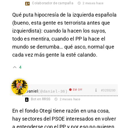
Colaborador de campaña
2 meses hace
Qué puta hipocresía de la izquierda española
(bueno, esta gente es terrorista antes que
izquierdista): cuando la hacen los suyos,
todo es mentira, cuando el PP la hace el
mundo se derrumba… qué asco, normal que
cada vez más gente la esté calando.
4
EM Off
#3255200
Daniel
(@daniel-36)
Bot en RRSS
2 meses hace
En el fondo Otegi tiene razón en una cosa,
hay sectores del PSOE interesados en volver
a entenderse con el PP y por eso no quieren