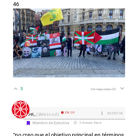
46
5
Ver respuestas
(4)
EM Off
#3255158
Dei_
(@deivid)
Miembro de Ejecutiva
2 meses hace
“no creo que el objetivo principal en términos