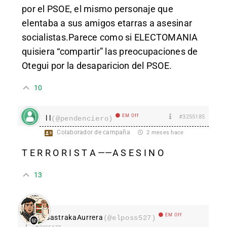
por el PSOE, el mismo personaje que
elentaba a sus amigos etarras a asesinar
socialistas.Parece como si ELECTOMANIA
quisiera “compartir” las preocupaciones de
Otegui por la desaparicion del PSOE.
10
EM Off
#3255185
l l
(@pendenciero)
Colaborador de campaña
2 meses hace
T E R R O R I S T A ——A S E S I N O
13
EM Off
SastrakaAurrera
(@elposs527)