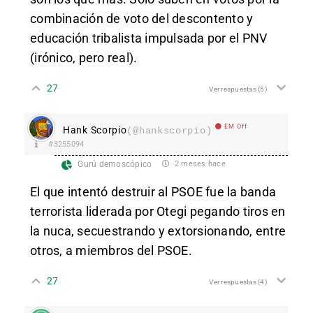
combinación de voto del descontento y
educación tribalista impulsada por el PNV
(irónico, pero real).
27
Ver respuestas
(5)
EM Off
Hank Scorpio
(@hankscorpio)
#3255094
Gurú demoscópico
2 meses hace
El que intentó destruir al PSOE fue la banda
terrorista liderada por Otegi pegando tiros en
la nuca, secuestrando y extorsionando, entre
otros, a miembros del PSOE.
27
Ver respuestas
(4)