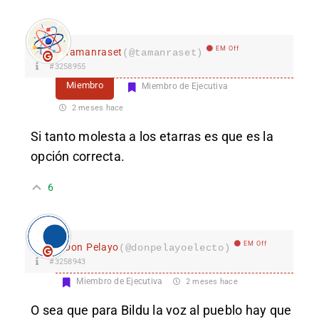
EM Off
Tamanraset
(@tamanraset)
#3258955
Miembro
Miembro de Ejecutiva
2 meses hace
Si tanto molesta a los etarras es que es la
opción correcta.
6
EM Off
Don Pelayo
(@donpelayoelecto)
#3258943
Miembro de Ejecutiva
2 meses hace
O sea que para Bildu la voz al pueblo hay que