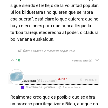
sigue siendo el reflejo de la voluntad popular.
Si los bilduetarras no quieren que se “abra
esa puerta”, está claro lo que quieren: que no
haya elecciones para que nunca llegue la
turboultrarequetederecha al poder, dictadura
bolivariana euskaldún.
Último editado 2 meses hace por Dale
10
Ver respuestas
(3)
EM Off
#3258911
Lacanau
(@lacanau)
Miembro de Ejecutiva
2 meses hace
Realmente creo que es posible que se abra
un proceso para ilegalizar a Bildu, aunque no