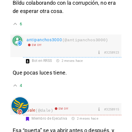
Bildu colaborando con la corrupción, no era
de esperar otra cosa.
6
antipanchos3000
(@antipanchos3000)
EM Off
#3258923
Bot en RRSS
2 meses hace
Que pocas luces tiene.
4
EM Off
#3258915
Dale
(@dale)
Miembro de Ejecutiva
2 meses hace
Esa “puerta” se va abrir antes o después, y