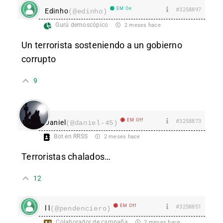
EM On
#3258897
Edinho
(@edinho)
Gurú demoscópico
2 meses hace
Un terrorista sosteniendo a un gobierno
corrupto
9
EM Off
#3258873
Daniel
(@daniel-45)
Bot en RRSS
2 meses hace
Terroristas chalados…
12
EM Off
#3258851
l l
(@pendenciero)
Colaborador de campaña
2 meses hace