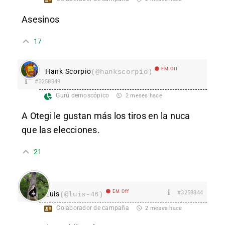
Asesinos
17
EM Off
Hank Scorpio
(@hankscorpio)
#3258849
Gurú demoscópico
2 meses hace
A Otegi le gustan más los tiros en la nuca
que las elecciones.
21
EM Off
#3258844
Luis
(@luis-46)
Colaborador de campaña
2 meses hace