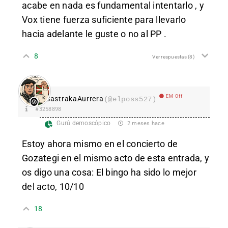
acabe en nada es fundamental intentarlo , y
Vox tiene fuerza suficiente para llevarlo
hacia adelante le guste o no al PP .
8
Ver respuestas
(8)
EM Off
SastrakaAurrera
(@elposs527)
#3258898
Gurú demoscópico
2 meses hace
Estoy ahora mismo en el concierto de
Gozategi en el mismo acto de esta entrada, y
os digo una cosa: El bingo ha sido lo mejor
del acto, 10/10
18