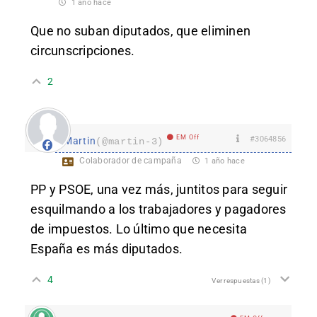
1 año hace
Que no suban diputados, que eliminen
circunscripciones.
2
EM Off
#3064856
Martin
(@martin-3)
Colaborador de campaña
1 año hace
PP y PSOE, una vez más, juntitos para seguir
esquilmando a los trabajadores y pagadores
de impuestos. Lo último que necesita
España es más diputados.
4
Ver respuestas
(1)