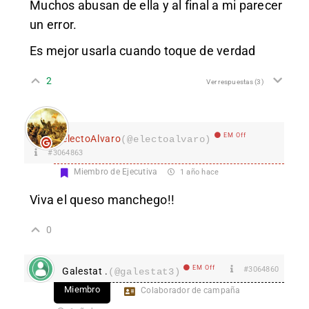
Muchos abusan de ella y al final a mi parecer
un error.
Es mejor usarla cuando toque de verdad
2
Ver respuestas
(3)
EM Off
electoAlvaro
(@electoalvaro)
#3064863
Miembro de Ejecutiva
1 año hace
Viva el queso manchego!!
0
EM Off
#3064860
Galestat .
(@galestat3)
Miembro
Colaborador de campaña