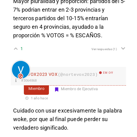
Mayor pluralidad y proporción: partidos del 5-
7% podrian entrar en 2-3 provincias y
terceros partidos del 10-15% entrarían
seguro en 4 provincias, ayudado a la
proporción % VOTOS = % ESCAÑOS.
1
Ver respuestas
(1)
EM Off
VOX2023 VOX
(@nortevox2023)
#3064868
Miembro
Miembro de Ejecutiva
1 año hace
Cuidado con usar excesivamente la palabra
woke, por que al final puede perder su
verdadero significado.