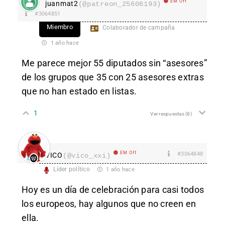
EM Off
juanmat2
(@patreon_25606193)
#3064851
Miembro
Colaborador de campaña
1 año hace
Me parece mejor 55 diputados sin “asesores”
de los grupos que 35 con 25 asesores extras
que no han estado en listas.
1
Ver respuestas
(8)
EM Off
#3064848
VICO
(@vico_xxi)
Líder político
1 año hace
Hoy es un día de celebración para casi todos
los europeos, hay algunos que no creen en
ella.