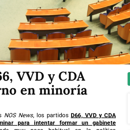
D66, VVD y CDA
rno en minoría
és
NOS News
, los partidos
D66, VVD y CDA
minar para intentar formar un gabinete