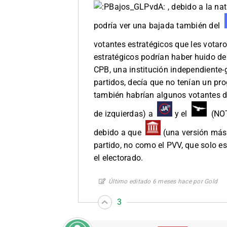
, debido a la na
podría ver una bajada también del
votantes estratégicos que les votar
estratégicos podrían haber huido de
CPB, una institución independiente
partidos, decía que no tenían un pr
también habrían algunos votantes d
de izquierdas) a
y el
(NOT
debido a que
(una versión más 
partido, no como el PVV, que solo e
el electorado.
Último editado 6 meses hace por Gold
3