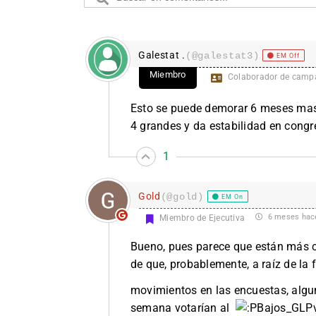
Galestat .
(@galestat3)
EM Off
Miembro
Colaborador de camp
Esto se puede demorar 6 meses mas 
4 grandes y da estabilidad en cong
1
Gold
(@gold)
EM On
6 meses hac
Miembro de Ejecutiva
Bueno, pues parece que están más c
de que, probablemente, a raíz de la 
movimientos en las encuestas, algu
semana votarían al