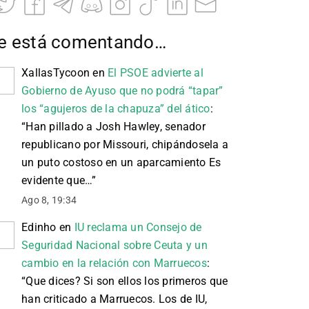
e está comentando…
XallasTycoon
en
El PSOE advierte al
Gobierno de Ayuso que no podrá “tapar”
los “agujeros de la chapuza” del ático
:
“
Han pillado a Josh Hawley, senador
republicano por Missouri, chipándosela a
un puto costoso en un aparcamiento Es
evidente que…
”
Ago 8, 19:34
Edinho
en
IU reclama un Consejo de
Seguridad Nacional sobre Ceuta y un
cambio en la relación con Marruecos
:
“
Que dices? Si son ellos los primeros que
han criticado a Marruecos. Los de IU,