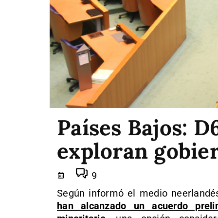
Países Bajos: 
exploran gobie
9
Según informó el medio neerland
han alcanzado un acuerdo preli