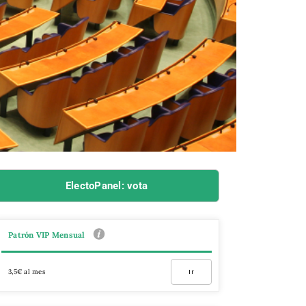
ElectoPanel: vota
Patrón VIP Mensual
3,5€ al mes
Ir