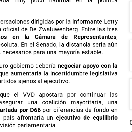
rada muy poco habitual en la política
ersaciones dirigidas por la informante Letty
 oficial de De Zwaluwenberg. Entre las tres
ños en la Cámara de Representantes
,
oluta. En el Senado, la distancia sería aún
 necesarios para una mayoría estable.
turo gobierno debería
negociar apoyo con la
que aumentaría la incertidumbre legislativa
artidos ajenos al ejecutivo.
que el VVD apostara por continuar las
segurar una coalición mayoritaria, una
artada por D66
por diferencias de fondo en
el país afrontaría un
ejecutivo de equilibrio
visión parlamentaria.