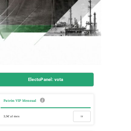
ElectoPanel: vota
Patrón VIP Mensual
3,5€ al mes
Ir