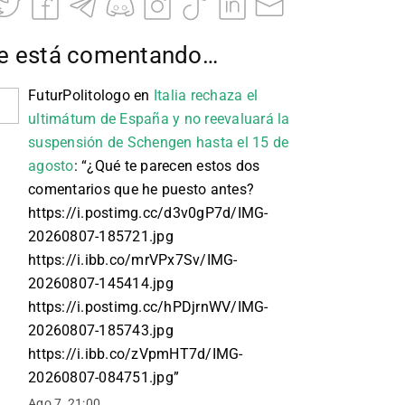
e está comentando…
FuturPolitologo
en
Italia rechaza el
ultimátum de España y no reevaluará la
suspensión de Schengen hasta el 15 de
agosto
: “
¿Qué te parecen estos dos
comentarios que he puesto antes?
https://i.postimg.cc/d3v0gP7d/IMG-
20260807-185721.jpg
https://i.ibb.co/mrVPx7Sv/IMG-
20260807-145414.jpg
https://i.postimg.cc/hPDjrnWV/IMG-
20260807-185743.jpg
https://i.ibb.co/zVpmHT7d/IMG-
20260807-084751.jpg
”
Ago 7, 21:00