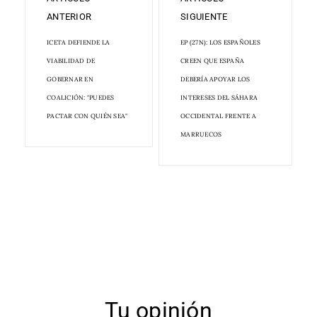
ANTERIOR
SIGUIENTE
ICETA DEFIENDE LA
EP (27N): LOS ESPAÑOLES
VIABILIDAD DE
CREEN QUE ESPAÑA
GOBERNAR EN
DEBERÍA APOYAR LOS
COALICIÓN: "PUEDES
INTERESES DEL SÁHARA
PACTAR CON QUIÉN SEA"
OCCIDENTAL FRENTE A
MARRUECOS
Tu opinión