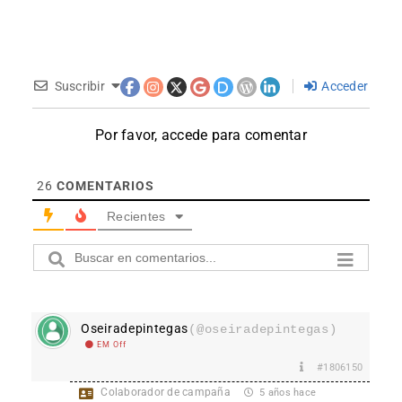
Suscribir
Acceder
Por favor, accede para comentar
26
COMENTARIOS
Recientes
Oseiradepintegas
(@oseiradepintegas)
EM Off
#1806150
Colaborador de campaña
5 años hace