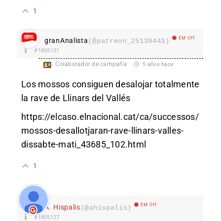
1
EM Off
granAnalista
(@patreon_25139443)
#1805131
Colaborador de campaña
5 años hace
Los mossos consiguen desalojar totalmente
la rave de Llinars del Vallés
https://elcaso.elnacional.cat/ca/successos/
mossos-desallotjaran-rave-llinars-valles-
dissabte-mati_43685_102.html
1
EM Off
A. Hispalis
(@ahispalis)
#1805127