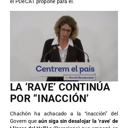
el PDeCAT propone para él.
LA ‘RAVE’ CONTINÚA
POR “INACCIÓN’
Chachón ha achacado a la “inacción” del
Govern que
aún siga sin desalojar la ‘rave’ de