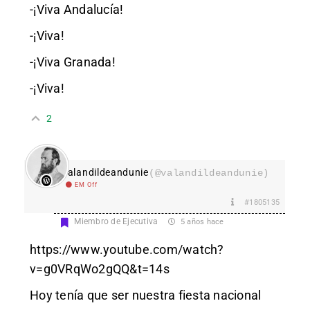
-¡Viva Andalucía!
-¡Viva!
-¡Viva Granada!
-¡Viva!
2
valandildeandunie
(@valandildeandunie)
EM Off
#1805135
Miembro de Ejecutiva
5 años hace
https://www.youtube.com/watch?
v=g0VRqWo2gQQ&t=14s
Hoy tenía que ser nuestra fiesta nacional