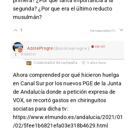
primera? ¿Por qué tanta importancia a la
segunda? ¿Por que era el último reducto
musulmán?
1
Ver respuestas
(1)
EM Off
AzoteProgre
(@azoteprogre)
#1805141
Colaborador de campaña
5 años hace
Ahora comprended por qué hicieron huelga
en Canal Sur por los nuevos PGE de la Junta
de Andalucía donde a petición expresa de
VOX, se recortó gastos en chiringuitos
sociatas para dicha tv:
https://www.elmundo.es/andalucia/2021/01
/02/5fee1b6821efa03e318b4629.html