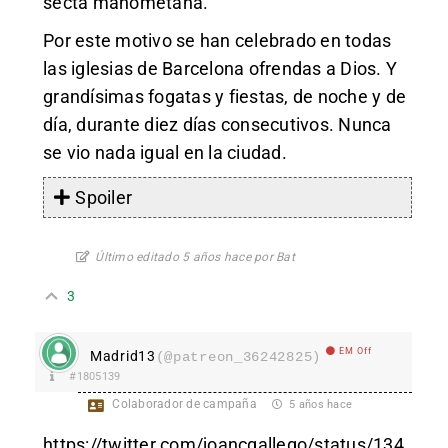
secta mahometana.
Por este motivo se han celebrado en todas
las iglesias de Barcelona ofrendas a Dios. Y
grandísimas fogatas y fiestas, de noche y de
día, durante diez días consecutivos. Nunca
se vio nada igual en la ciudad.
Spoiler
Último editado 5 años hace por Bat
3
EM Off
Madrid13
(@patreon_36242825)
#1805139
Colaborador de campaña
5 años hace
https://twitter.com/joancgallego/status/134