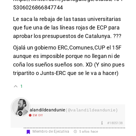
5306026866847744
Le saca la rebaja de las tasas universitarias
que fue una de las líneas rojas de ECP para
aprobar los presupuestos de Catalunya. ???
Ojalá un gobierno ERC,Comunes,CUP el 15F
aunque es imposible porque no llegan ni de
coña los sueños sueños son. XD (Y sino pues
tripartito o Junts-ERC que se le va a hacer)
1
valandildeandunie
(@valandildeandunie)
EM Off
#1805138
Miembro de Ejecutiva
5 años hace