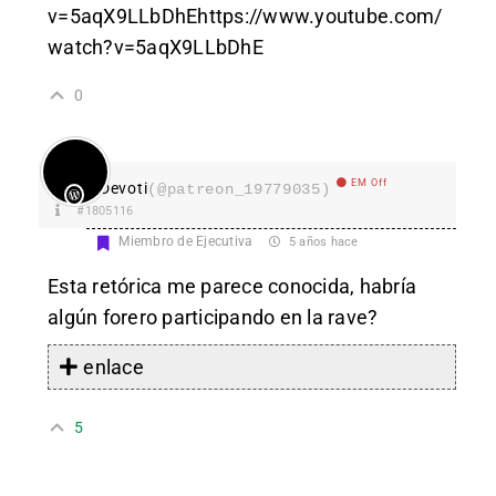
v=5aqX9LLbDhEhttps://www.youtube.com/
watch?v=5aqX9LLbDhE
0
EM Off
Devoti
(@patreon_19779035)
#1805116
Miembro de Ejecutiva
5 años hace
Esta retórica me parece conocida, habría
algún forero participando en la rave?
enlace
5