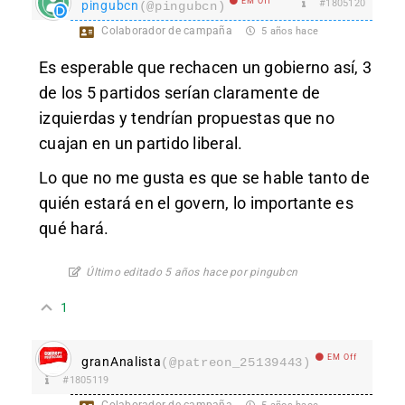
EM Off
#1805120
pingubcn
(@pingubcn)
Colaborador de campaña
5 años hace
Es esperable que rechacen un gobierno así, 3
de los 5 partidos serían claramente de
izquierdas y tendrían propuestas que no
cuajan en un partido liberal.
Lo que no me gusta es que se hable tanto de
quién estará en el govern, lo importante es
qué hará.
Último editado 5 años hace por pingubcn
1
EM Off
granAnalista
(@patreon_25139443)
#1805119