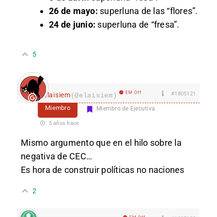
26 de mayo:
superluna de las “flores”.
24 de junio:
superluna de “fresa”.
5
EM Off
#1805121
elaisiem
(@elaisiem)
Miembro
Miembro de Ejecutiva
5 años hace
Mismo argumento que en el hilo sobre la
negativa de CEC…
Es hora de construir políticas no naciones
2