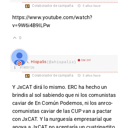
Colaborador de campaña
5 años hace
https://www.youtube.com/watch?
v=9W6i4B9ILPw
0
EM Off
A. Hispalis
(@ahispalis)
#1805126
Colaborador de campaña
5 años hace
Y JxCAT dirá lo mismo. ERC ha hecho un
brindis al sol sabiendo que ni los comunistas
caviar de En Común Podemos, ni los anrco-
comunistas caviar de las CUP van a pactar
con JxCAT. Y la nurguesía empresarial que
apoya a JxCAT no aceptaría un cuatripartito