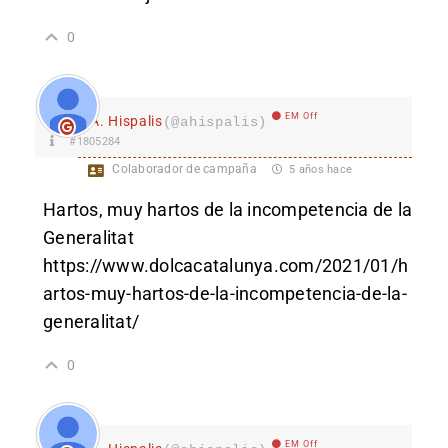
0
EM Off
A. Hispalis
(@ahispalis)
#1805284
Colaborador de campaña
5 años hace
Hartos, muy hartos de la incompetencia de la
Generalitat
https://www.dolcacatalunya.com/2021/01/h
artos-muy-hartos-de-la-incompetencia-de-la-
generalitat/
0
EM Off