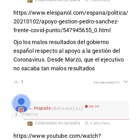
Colaborador de campaña
5 años hace
https://www.elespanol.com/espana/politica/
20210102/apoyo-gestion-pedro-sanchez-
frente-covid-punto/547945655_0.html
Ojo los malos resultados del gobierno
español respecto al apoyo a la gestión del
Coronavirus. Desde Marzo, que el ejecutivo
no sacaba tan malos resultados
1
Ver respuestas
(1)
EM Off
A. Hispalis
(@ahispalis)
#1805118
Colaborador de campaña
5 años hace
https://www.youtube.com/watch?