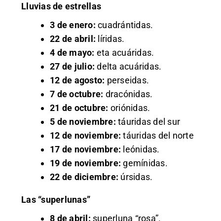
Lluvias de estrellas
3 de enero:
cuadrántidas.
22 de abril:
líridas.
4 de mayo:
eta acuáridas.
27 de julio:
delta acuáridas.
12 de agosto:
perseidas.
7 de octubre:
dracónidas.
21 de octubre:
oriónidas.
5 de noviembre:
táuridas del sur
12 de noviembre:
táuridas del norte
17 de noviembre:
leónidas.
19 de noviembre:
gemínidas.
22 de diciembre:
úrsidas.
Las “superlunas”
8 de abril:
superluna “rosa”.