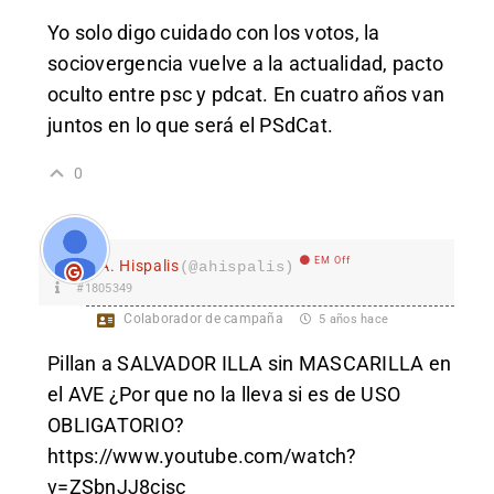
Yo solo digo cuidado con los votos, la
sociovergencia vuelve a la actualidad, pacto
oculto entre psc y pdcat. En cuatro años van
juntos en lo que será el PSdCat.
0
EM Off
A. Hispalis
(@ahispalis)
#1805349
Colaborador de campaña
5 años hace
Pillan a SALVADOR ILLA sin MASCARILLA en
el AVE ¿Por que no la lleva si es de USO
OBLIGATORIO?
https://www.youtube.com/watch?
v=ZSbnJJ8cjsc