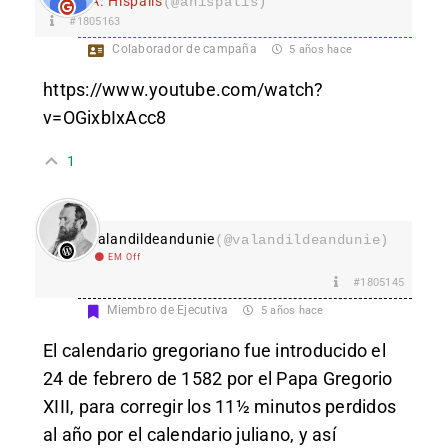
A. Hispalis
(@ahispalis)
#1805163
Colaborador de campaña
5 años hace
https://www.youtube.com/watch?
v=OGixbIxAcc8
1
valandildeandunie
(@valandildeandunie)
EM Off
#1805145
Miembro de Ejecutiva
5 años hace
El calendario gregoriano fue introducido el
24 de febrero de 1582 por el Papa Gregorio
XIII, para corregir los 11½ minutos perdidos
al año por el calendario juliano, y así