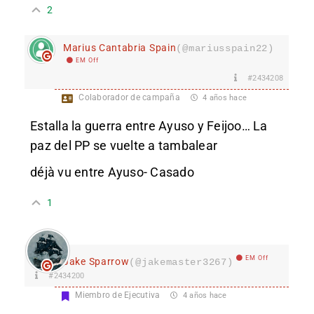
2
Marius Cantabria Spain
(@mariusspain22)
EM Off
#2434208
Colaborador de campaña
4 años hace
Estalla la guerra entre Ayuso y Feijoo… La
paz del PP se vuelte a tambalear
déjà vu entre Ayuso- Casado
1
EM Off
Jake Sparrow
(@jakemaster3267)
#2434200
Miembro de Ejecutiva
4 años hace