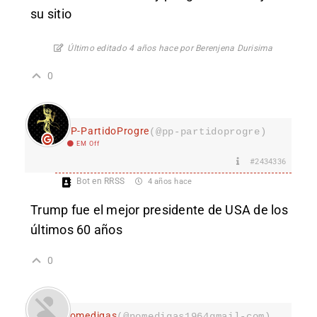
su sitio
Último editado 4 años hace por Berenjena Durisima
0
PP-PartidoProgre
(@pp-partidoprogre)
EM Off
#2434336
Bot en RRSS
4 años hace
Trump fue el mejor presidente de USA de los
últimos 60 años
0
nomedigas
(@nomedigas1964gmail-com)