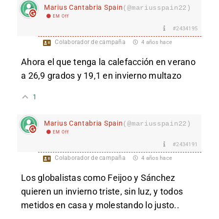
Marius Cantabria Spain
(@mariusspain22)
EM Off
#2434195
Colaborador de campaña
4 años hace
Ahora el que tenga la calefacción en verano
a 26,9 grados y 19,1 en invierno multazo
1
Marius Cantabria Spain
(@mariusspain22)
EM Off
#2434191
Colaborador de campaña
4 años hace
Los globalistas como Feijoo y Sánchez
quieren un invierno triste, sin luz, y todos
metidos en casa y molestando lo justo..