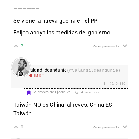
——————
Se viene la nueva guerra en el PP
Feijoo apoya las medidas del gobierno
2
Ver respuestas
(1)
valandildeandunie
(@valandildeandunie)
EM Off
#2434196
Miembro de Ejecutiva
4 años hace
Taiwán NO es China, al revés, China ES
Taiwán.
0
Ver respuestas
(2)