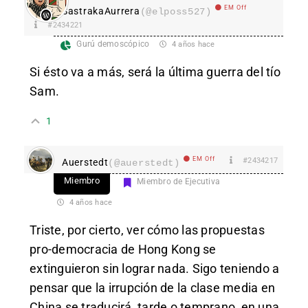
EM Off
SastrakaAurrera
(@elposs527)
#2434221
Gurú demoscópico
4 años hace
Si ésto va a más, será la última guerra del tío
Sam.
1
EM Off
#2434217
Auerstedt
(@auerstedt)
Miembro
Miembro de Ejecutiva
4 años hace
Triste, por cierto, ver cómo las propuestas
pro-democracia de Hong Kong se
extinguieron sin lograr nada. Sigo teniendo a
pensar que la irrupción de la clase media en
China se traducirá, tarde o temprano, en una