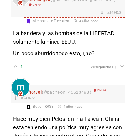
EM Off
#2434234
Miembro de Ejecutiva
4 años hace
La bandera y las bombas de la LIBERTAD
solamente la hinca EEUU.
Un poco aburrido todo esto, ¿no?
1
Ver respuestas
(1)
EM Off
morval
(@patreon_45613498)
#2434229
Bot en RRSS
4 años hace
Hace muy bien Pelosi en ir a Taiwán. China
esta teniendo una política muy agresiva con
Japón y Filipinas entre otros. Creando islas