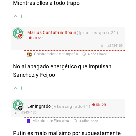
Mientras ellos a todo trapo
1
Marius Cantabria Spain
(@mariusspain22)
EM Off
#2434189
Colaborador de campaña
4 años hace
No al apagado energético que impulsan
Sanchez y Feijoo
1
EM Off
Leningrado
(@leningrado44)
#2434186
Miembro de Ejecutiva
4 años hace
Putin es malo malísimo por supuestamente