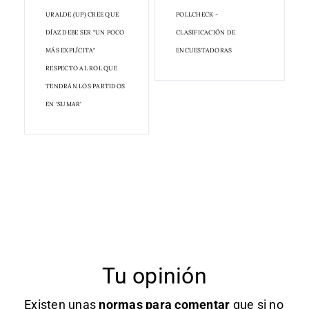
URALDE (UP) CREE QUE
POLLCHECK -
DÍAZ DEBE SER "UN POCO
CLASIFICACIÓN DE
MÁS EXPLÍCITA"
ENCUESTADORAS
RESPECTO AL ROL QUE
TENDRÁN LOS PARTIDOS
EN 'SUMAR'
Tu opinión
Existen unas
normas
para comentar
que si no