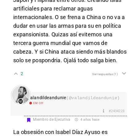
artificiales para reclamar aguas
internacionales. O se frena a China o no va a
dudar en usar las armas para su en política
expansionista. Quizas así evitemos una
tercera guerra mundial que vamos de
cabeza. Y si China ataca siendo más blandos
solo se pospondria. Ojalá todo salga bien.
2
Ver respuestas
(1)
valandildeandunie
(@valandildeandunie)
EM Off
#2434223
Miembro de Ejecutiva
4 años hace
La obsesión con Isabel Díaz Ayuso es