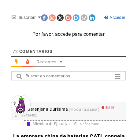
Suscribir
Acceder
Por favor, accede para comentar
72
COMENTARIOS
Recientes
EM Off
Berenjena Durisima
(@bdurisima)
#2434402
Miembro de Ejecutiva
4 años hace
La empresa china de baterías CATL congela