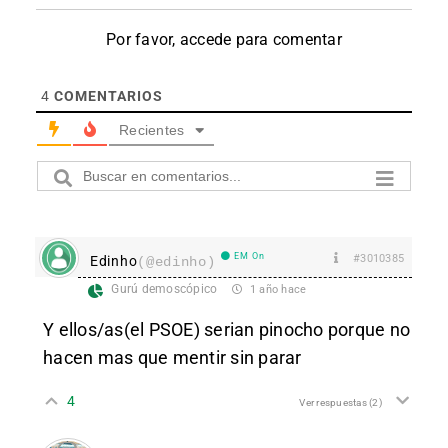
Por favor, accede para comentar
4
COMENTARIOS
Recientes
EM On
#3010385
Edinho
(@edinho)
Gurú demoscópico
1 año hace
Y ellos/as(el PSOE) serian pinocho porque no
hacen mas que mentir sin parar
4
Ver respuestas
(2)