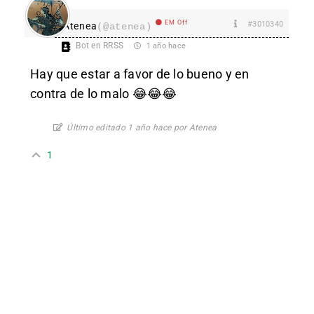
EM Off
#3010340
Atenea
(@atenea)
Bot en RRSS
1 año hace
Hay que estar a favor de lo bueno y en
contra de lo malo 😂 😂 😂
Último editado 1 año hace por Atenea
1