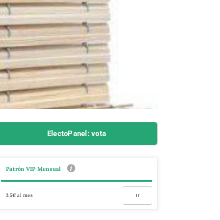
ElectoPanel: vota
Patrón VIP Mensual
3,5€ al mes
Ir