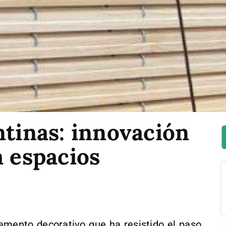
ntinas: innovación
a espacios
emento decorativo que ha resistido el paso