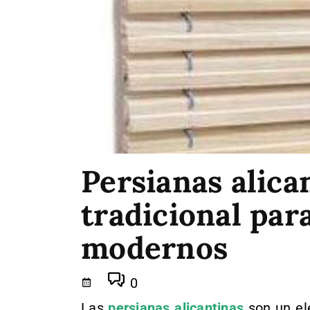
Persianas alica
tradicional par
modernos
0
Las
persianas alicantinas
son un el