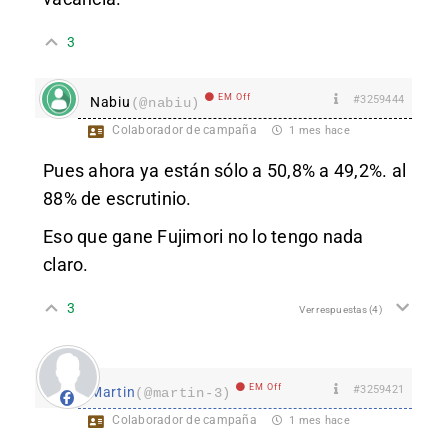
3
EM Off
#3259444
Nabiu
(@nabiu)
Colaborador de campaña
1 mes hace
Pues ahora ya están sólo a 50,8% a 49,2%. al
88% de escrutinio.
Eso que gane Fujimori no lo tengo nada
claro.
3
Ver respuestas
(4)
EM Off
#3259421
Martin
(@martin-3)
Colaborador de campaña
1 mes hace