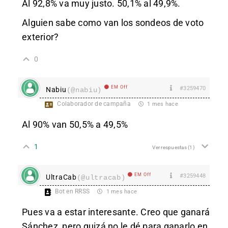
Al 92,8% va muy justo. 50,1% al 49,9%.
Alguien sabe como van los sondeos de voto
exterior?
0
EM Off
#3259470
Nabiu
(@nabiu)
Colaborador de campaña
1 mes hace
Al 90% van 50,5% a 49,5%
1
Ver respuestas
(1)
EM Off
#3259448
UltraCab
(@ultracab)
Bot en RRSS
1 mes hace
Pues va a estar interesante. Creo que ganará
Sánchez, pero quizá no le dé para ganarlo en