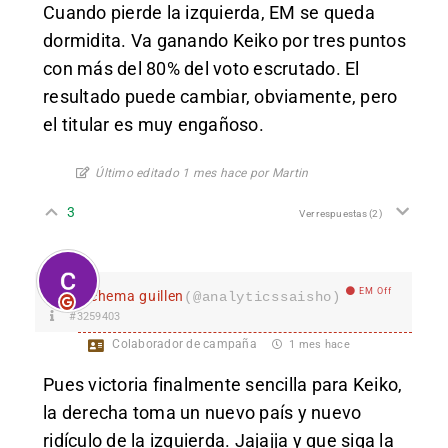
Cuando pierde la izquierda, EM se queda
dormidita. Va ganando Keiko por tres puntos
con más del 80% del voto escrutado. El
resultado puede cambiar, obviamente, pero
el titular es muy engañoso.
Último editado 1 mes hace por Martin
3
Ver respuestas
(2)
EM Off
chema guillen
(@analyticssaisho)
#3259403
Colaborador de campaña
1 mes hace
Pues victoria finalmente sencilla para Keiko,
la derecha toma un nuevo país y nuevo
ridículo de la izquierda. Jajajja y que siga la