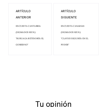
ARTÍCULO
ARTÍCULO
ANTERIOR
SIGUIENTE
ENCUESTA CANTABRIA
ENCUESTA CANARIAS
(SIGMADOS 8JUN):
(SIGMADOS 8JUN):
"BURUAGA RETENDRÍA EL
"CLAVIJO SEGUIRÍA EN EL
GOBIERNO"
PODER"
Tu opinión