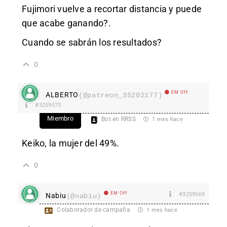
Fujimori vuelve a recortar distancia y puede
que acabe ganando?.
Cuando se sabrán los resultados?
0
EM Off
ALBERTO
(@patreon_35202177)
#3259573
Miembro
Bot en RRSS
1 mes hace
Keiko, la mujer del 49%.
0
EM Off
#3259569
Nabiu
(@nabiu)
Colaborador de campaña
1 mes hace