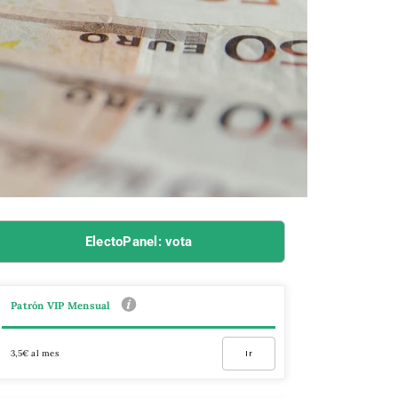
ElectoPanel: vota
Patrón VIP Mensual
3,5€ al mes
Ir