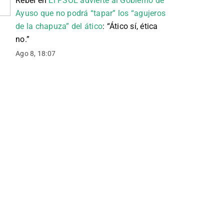
Rebel
en
El PSOE advierte al Gobierno de
Ayuso que no podrá “tapar” los “agujeros
de la chapuza” del ático
: “
Ático sí, ética
no.
”
Ago 8, 18:07