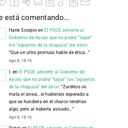
e está comentando…
Hank Scorpio
en
El PSOE advierte al
Gobierno de Ayuso que no podrá “tapar”
los “agujeros de la chapuza” del ático
:
“
Que un ultra prorruso hable de ética…
”
Ago 8, 18:16
I.
en
El PSOE advierte al Gobierno de
Ayuso que no podrá “tapar” los “agujeros
de la chapuza” del ático
: “
Zurditos os
mata el ansia…si hubierais esperado a
que se hundiera en el charco tendrías
algo, pero al haberla avisado…
”
Ago 8, 18:16