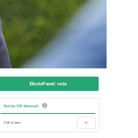
ElectoPanel: vota
Patrón VIP Mensual
3,5€ al mes
Ir