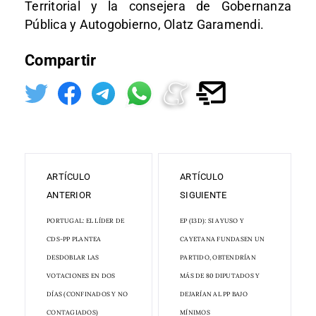
Territorial y la consejera de Gobernanza
Pública y Autogobierno, Olatz Garamendi.
Compartir
ARTÍCULO
ARTÍCULO
ANTERIOR
SIGUIENTE
PORTUGAL: EL LÍDER DE
EP (13D): SI AYUSO Y
CDS-PP PLANTEA
CAYETANA FUNDASEN UN
DESDOBLAR LAS
PARTIDO, OBTENDRÍAN
VOTACIONES EN DOS
MÁS DE 80 DIPUTADOS Y
DÍAS (CONFINADOS Y NO
DEJARÍAN AL PP BAJO
CONTAGIADOS)
MÍNIMOS