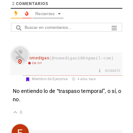
2
COMENTARIOS
Recientes
nomedigas
(@nomedigas1964gmail-com)
EM Off
#2260472
Miembro de Ejecutiva
4 años hace
No entiendo lo de “traspaso temporal”, o sí, o
no.
0