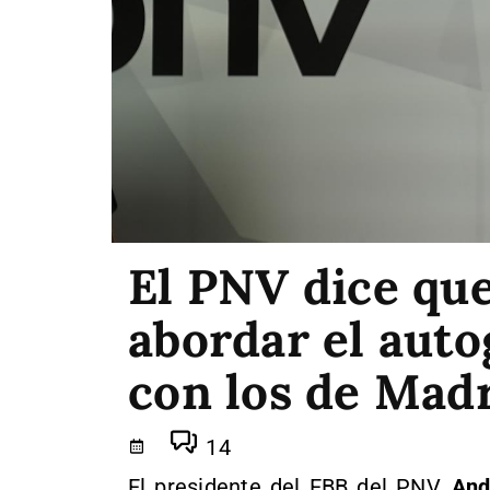
El PNV dice que
abordar el auto
con los de Mad
14
El presidente del EBB del PNV,
And