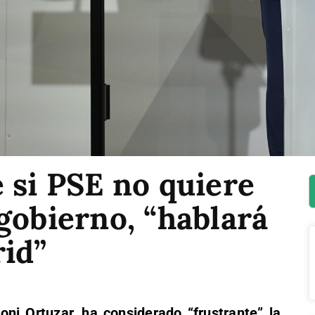
 si PSE no quiere
gobierno, “hablará
rid”
oni Ortuzar, ha considerado “frustrante” la