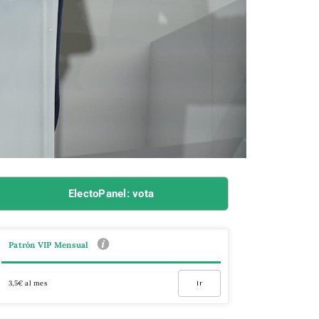
ElectoPanel: vota
Patrón VIP Mensual
3,5€ al mes
Ir