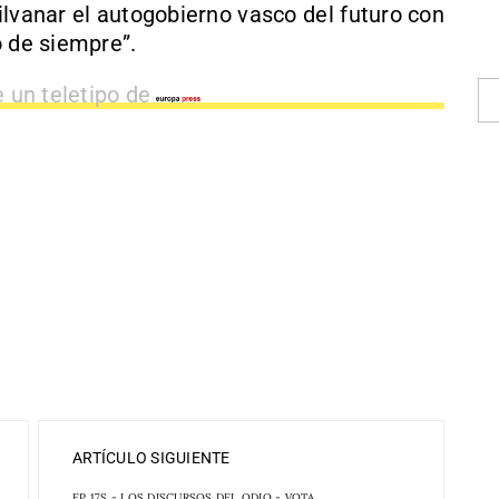
hilvanar el autogobierno vasco del futuro con
o de siempre”.
e un teletipo de
ARTÍCULO SIGUIENTE
EP 17S - LOS DISCURSOS DEL ODIO - VOTA