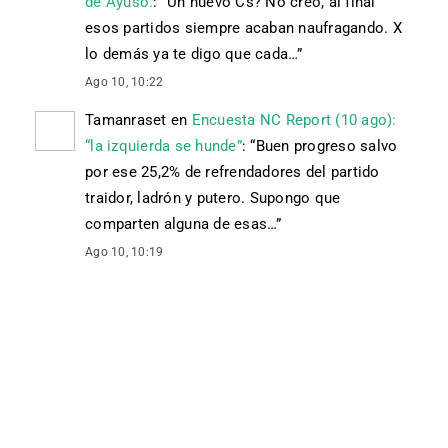
de Ayuso.
: “
Un nuevo Cs? No creo, al final
esos partidos siempre acaban naufragando. X
lo demás ya te digo que cada…
”
Ago 10, 10:22
Tamanraset
en
Encuesta NC Report (10 ago):
“la izquierda se hunde”
: “
Buen progreso salvo
por ese 25,2% de refrendadores del partido
traidor, ladrón y putero. Supongo que
comparten alguna de esas…
”
Ago 10, 10:19