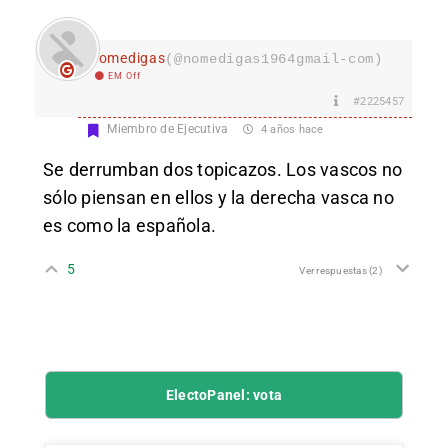
nomedigas
(@nomedigas1964gmail-com)
EM Off
#2225457
Miembro de Ejecutiva
4 años hace
Se derrumban dos topicazos. Los vascos no
sólo piensan en ellos y la derecha vasca no
es como la española.
5
Ver respuestas
(2)
ElectoPanel: vota