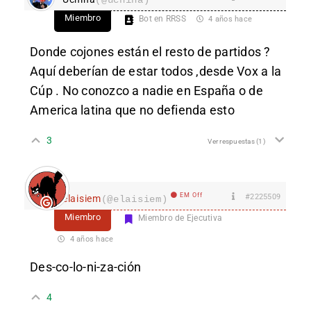
Miembro
Bot en RRSS
4 años hace
Donde cojones están el resto de partidos ?
Aquí deberían de estar todos ,desde Vox a la
Cúp . No conozco a nadie en España o de
America latina que no defienda esto
3
Ver respuestas
(1)
EM Off
#2225509
elaisiem
(@elaisiem)
Miembro
Miembro de Ejecutiva
4 años hace
Des-co-lo-ni-za-ción
4