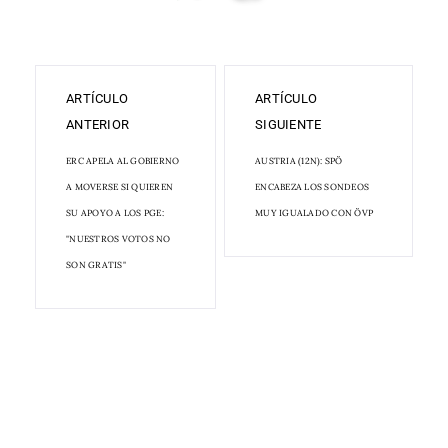
ARTÍCULO
ARTÍCULO
ANTERIOR
SIGUIENTE
ERC APELA AL GOBIERNO
AUSTRIA (12N): SPÖ
A MOVERSE SI QUIEREN
ENCABEZA LOS SONDEOS
SU APOYO A LOS PGE:
MUY IGUALADO CON ÖVP
"NUESTROS VOTOS NO
SON GRATIS"