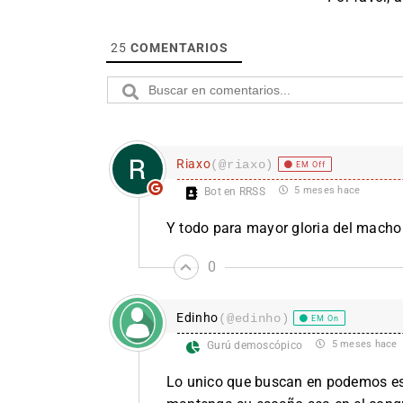
25
COMENTARIOS
Riaxo
(@riaxo)
EM Off
5 meses hace
Bot en RRSS
Y
todo para mayor gloria del macho
0
Edinho
(@edinho)
EM On
5 meses hace
Gurú demoscópico
Lo unico que buscan en podemos es