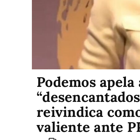
Podemos apela a
“desencantados
reivindica como
valiente ante P