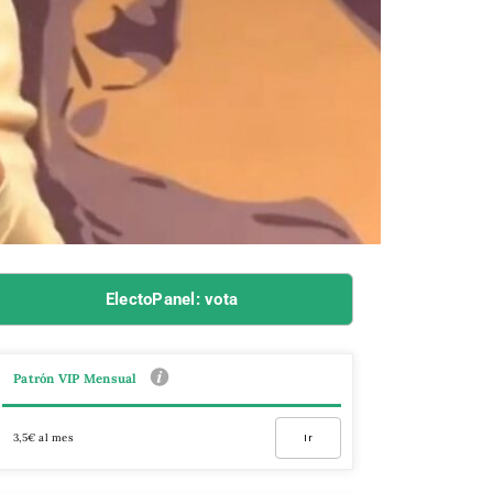
ElectoPanel: vota
Patrón VIP Mensual
3,5€ al mes
Ir