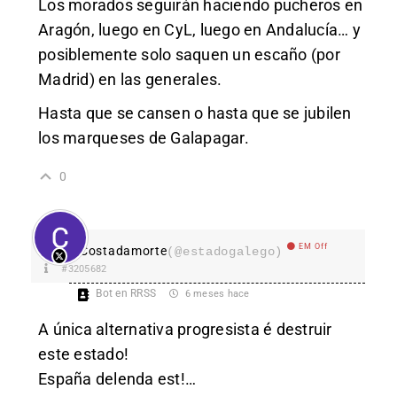
Los morados seguirán haciendo pucheros en
Aragón, luego en CyL, luego en Andalucía… y
posiblemente solo saquen un escaño (por
Madrid) en las generales.
Hasta que se cansen o hasta que se jubilen
los marqueses de Galapagar.
0
EM Off
Costadamorte
(@estadogalego)
#3205682
Bot en RRSS
6 meses hace
A única alternativa progresista é destruir
este estado!
España delenda est!…