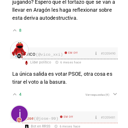
jugando? Espero que el tortazo que se van a
llevar en Aragón les haga reflexionar sobre
esta deriva autodestructiva.
8
EM Off
#3205490
VICO
(@vico_xxi)
Líder político
6 meses hace
La única salida es votar PSOE, otra cosa es
tirar el voto a la basura.
4
Ver respuestas
(4)
EM Off
#3205481
jose
(@jose-99)
Bot en RRSS
6 meses hace