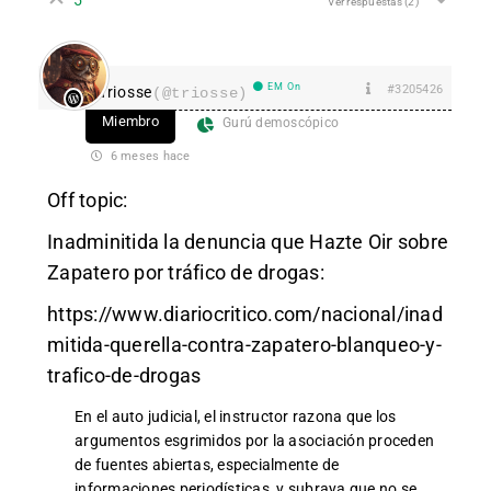
Ver respuestas
(2)
EM On
#3205426
Triosse
(@triosse)
Miembro
Gurú demoscópico
6 meses hace
Off topic:
Inadminitida la denuncia que Hazte Oir sobre
Zapatero por tráfico de drogas:
https://www.diariocritico.com/nacional/inad
mitida-querella-contra-zapatero-blanqueo-y-
trafico-de-drogas
En el auto judicial, el instructor razona que los
argumentos esgrimidos por la asociación proceden
de fuentes abiertas, especialmente de
informaciones periodísticas, y subraya que no se