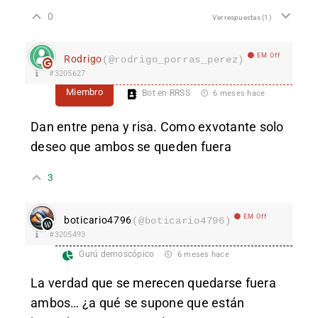
0
Ver respuestas
(1)
EM Off
Rodrigo
(@rodrigo_porras_perez)
#3205627
Miembro
Bot en RRSS
6 meses hace
Dan entre pena y risa. Como exvotante solo
deseo que ambos se queden fuera
3
EM Off
boticario4796
(@boticario4796)
#3205493
Gurú demoscópico
6 meses hace
La verdad que se merecen quedarse fuera
ambos… ¿a qué se supone que están