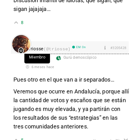
Discusión infan
til de idiotas, que sigan, que
sigan jajajaja…
8
EM On
#3205428
Triosse
(@triosse)
Miembro
Gurú demoscópico
6 meses hace
Pues otro en el que van a ir separados…
Veremos que ocurre en Andalucía, porque allí
la cantidad de votos y escaños que se están
jugando es muy elevada, y ya partirán con
los resultados de sus “estrategias” en las
tres comunidades anteriores.
5