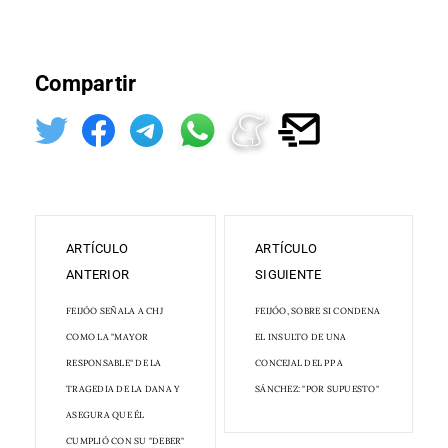
Compartir
ARTÍCULO
ARTÍCULO
ANTERIOR
SIGUIENTE
FEIJÓO SEÑALA A CHJ
FEIJÓO, SOBRE SI CONDENA
COMO LA "MAYOR
EL INSULTO DE UNA
RESPONSABLE" DE LA
CONCEJAL DEL PP A
TRAGEDIA DE LA DANA Y
SÁNCHEZ: "POR SUPUESTO"
ASEGURA QUE ÉL
CUMPLIÓ CON SU "DEBER"