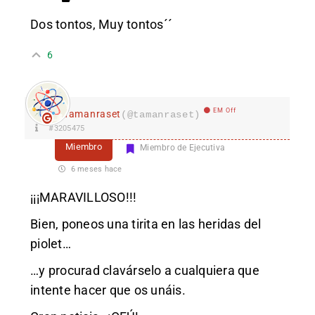
Dos tontos, Muy tontos´´
6
EM Off
Tamanraset
(@tamanraset)
#3205475
Miembro
Miembro de Ejecutiva
6 meses hace
¡¡¡MARAVILLOSO!!!
Bien, poneos una tirita en las heridas del
piolet…
…y procurad clavárselo a cualquiera que
intente hacer que os unáis.