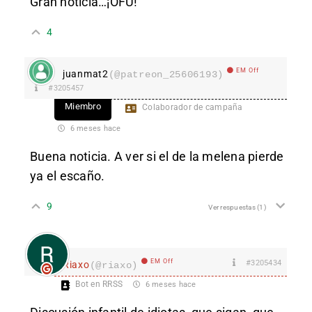
Gran noticia…¡OFÚ!
4
EM Off
juanmat2
(@patreon_25606193)
#3205457
Miembro
Colaborador de campaña
6 meses hace
Buena noticia. A ver si el de la melena pierde
ya el escaño.
9
Ver respuestas
(1)
EM Off
#3205434
Riaxo
(@riaxo)
Bot en RRSS
6 meses hace