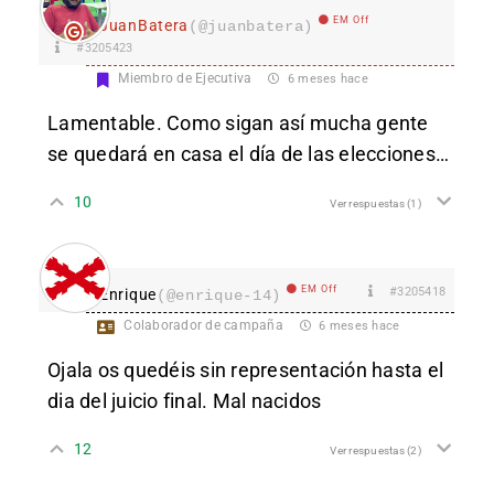
EM Off
JuanBatera
(@juanbatera)
#3205423
Miembro de Ejecutiva
6 meses hace
Lamentable. Como sigan así mucha gente
se quedará en casa el día de las elecciones…
10
Ver respuestas
(1)
EM Off
#3205418
Enrique
(@enrique-14)
Colaborador de campaña
6 meses hace
Ojala os quedéis sin representación hasta el
dia del juicio final. Mal nacidos
12
Ver respuestas
(2)