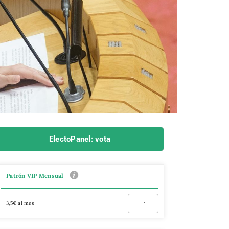
ElectoPanel: vota
Patrón VIP Mensual
3,5€ al mes
Ir