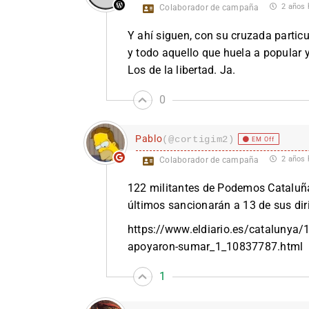
2 años 
Colaborador de campaña
Y ahí siguen, con su cruzada particul
y todo aquello que huela a popular y 
Los de la libertad. Ja.
0
Pablo
(@cortigim2)
EM Off
2 años 
Colaborador de campaña
122 militantes de Podemos Cataluña
últimos sancionarán a 13 de sus dir
https://www.eldiario.es/catalunya/1
apoyaron-sumar_1_10837787.html
1