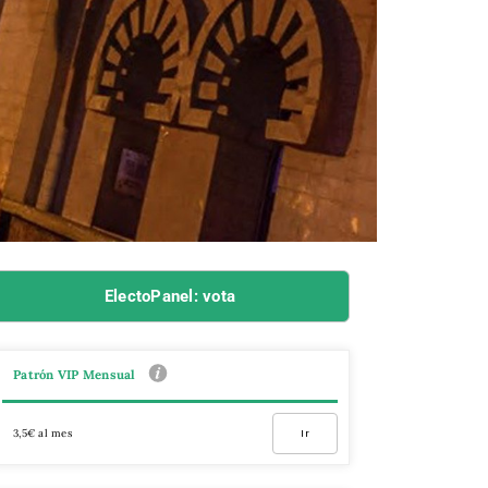
ElectoPanel: vota
Patrón VIP Mensual
3,5€ al mes
Ir