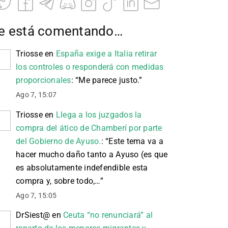
e está comentando…
Triosse
en
España exige a Italia retirar
los controles o responderá con medidas
proporcionales
: “
Me parece justo.
”
Ago 7, 15:07
Triosse
en
Llega a los juzgados la
compra del ático de Chamberí por parte
del Gobierno de Ayuso.
: “
Este tema va a
hacer mucho daño tanto a Ayuso (es que
es absolutamente indefendible esta
compra y, sobre todo,…
”
Ago 7, 15:05
DrSiest@
en
Ceuta “no renunciará” al