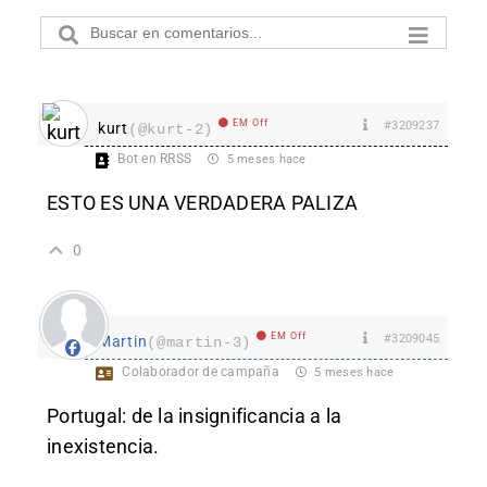
EM Off
#3209237
kurt
(@kurt-2)
Bot en RRSS
5 meses hace
ESTO ES UNA VERDADERA PALIZA
0
EM Off
#3209045
Martin
(@martin-3)
Colaborador de campaña
5 meses hace
Portugal: de la insignificancia a la
inexistencia.