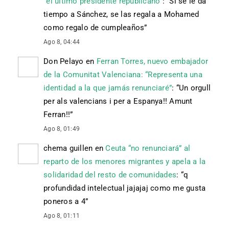
“el último presidente republicano”
: “
Si se le da
tiempo a Sánchez, se las regala a Mohamed
como regalo de cumpleaños
”
Ago 8, 04:44
Don Pelayo
en
Ferran Torres, nuevo embajador
de la Comunitat Valenciana: “Representa una
identidad a la que jamás renunciaré”
: “
Un orgull
per als valencians i per a Espanya!! Amunt
Ferran!!
”
Ago 8, 01:49
chema guillen
en
Ceuta “no renunciará” al
reparto de los menores migrantes y apela a la
solidaridad del resto de comunidades
: “
q
profundidad intelectual jajajaj como me gusta
poneros a 4
”
Ago 8, 01:11