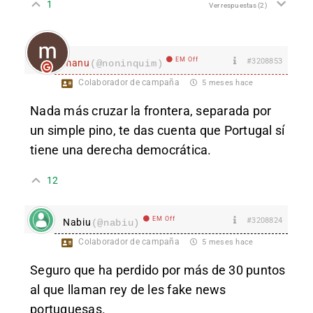
1
Ver respuestas
(2)
EM Off
#3208853
manu
(@noninquim)
Colaborador de campaña
5 meses hace
Nada más cruzar la frontera, separada por
un simple pino, te das cuenta que Portugal sí
tiene una derecha democrática.
12
EM Off
#3208824
Nabiu
(@nabiu)
Colaborador de campaña
5 meses hace
Seguro que ha perdido por más de 30 puntos
al que llaman rey de les fake news
portuguesas.