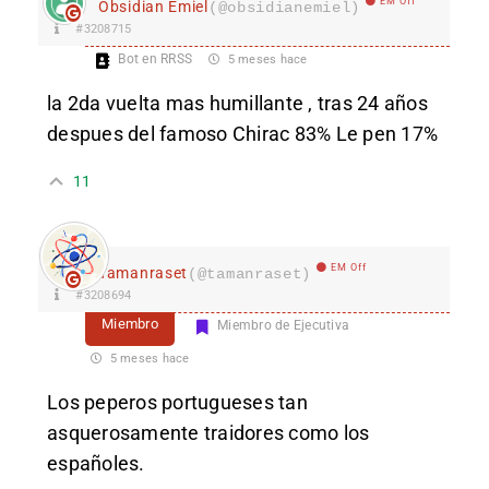
EM Off
Obsidian Emiel
(@obsidianemiel)
#3208715
Bot en RRSS
5 meses hace
la 2da vuelta mas humillante , tras 24 años
despues del famoso Chirac 83% Le pen 17%
11
EM Off
Tamanraset
(@tamanraset)
#3208694
Miembro
Miembro de Ejecutiva
5 meses hace
Los peperos portugueses tan
asquerosamente traidores como los
españoles.