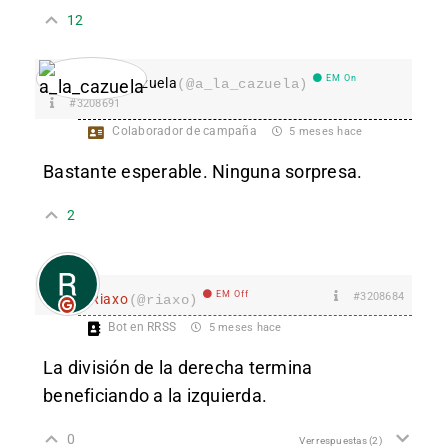
12
EM On
a_la_cazuela
(@a_la_cazuela)
#3208691
Colaborador de campaña
5 meses hace
Bastante esperable. Ninguna sorpresa.
2
EM Off
#3208684
Riaxo
(@riaxo)
Bot en RRSS
5 meses hace
La división de la derecha
termina
beneficiando a la izquierda.
0
Ver respuestas
(2)