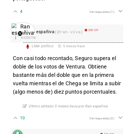
4
Ver respuestas
(1)
EM Off
Ran españiva
(@ran-viva)
#3208796
Líder político
5 meses hace
Con casi todo recontado, Seguro supera el
doble de los votos de Ventura. Obtiene
bastante más del doble que en la primera
vuelta mientras el de Chega se limita a subir
(algo menos de) diez puntos porcentuales.
Último editado 5 meses hace por Ran españiva
10
Ver respuestas
(2)