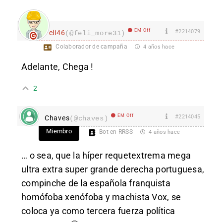
EM Off
#2214079
Feli46
(@feli_more31)
Colaborador de campaña
4 años hace
Adelante, Chega !
2
EM Off
#2214045
Chaves
(@chaves)
Miembro
Bot en RRSS
4 años hace
… o sea, que la híper requetextrema mega
ultra extra super grande derecha portuguesa,
compinche de la española franquista
homófoba xenófoba y machista Vox, se
coloca ya como tercera fuerza política