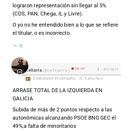
lograron representación sin llegar al 5%
(CDS, PAN, Chega, IL y Livre).
O yo no he entendido bien a lo que se refiere
el titular, o es incorrecto.
3
EM Off
#2214017
celtarra
(@celtarra)
Colaborador de campaña
4 años hace
ARRASE TOTAL DE LA IZQUIERDA EN
GALICIA
Subida de más de 2 puntos respecto a las
autonómicas alcanzando PSOE BNG GEC el
49%,a falta de minoritarios