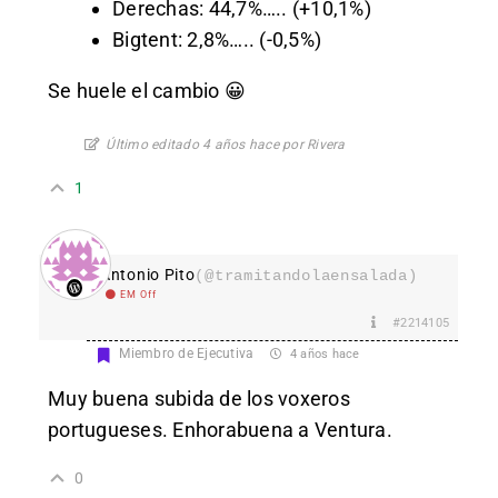
Derechas: 44,7%….. (+10,1%)
Bigtent: 2,8%….. (-0,5%)
Se huele el cambio 😀
Último editado 4 años hace por Rivera
1
Antonio Pito
(@tramitandolaensalada)
EM Off
#2214105
Miembro de Ejecutiva
4 años hace
Muy buena subida de los voxeros
portugueses. Enhorabuena a Ventura.
0