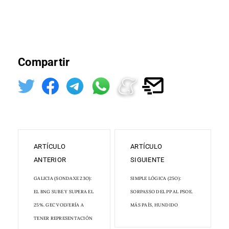
Compartir
ARTÍCULO
ARTÍCULO
ANTERIOR
SIGUIENTE
GALICIA (SONDAXE 23O):
SIMPLE LÓGICA (25O):
EL BNG SUBE Y SUPERA EL
SORPASSO DEL PP AL PSOE.
25%. GEC VOLVERÍA A
MÁS PAÍS, HUNDIDO
TENER REPRESENTACIÓN