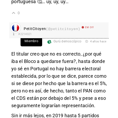
portuguesa 🤔… uy, uy, uy…
0
EM Off
PetitCitoyen
(@petitcitoyen)
#2214021
Miembro
Gurú demoscópico
4 años hace
El titular creo que no es correcto, ¿por qué
iba el Bloco a quedarse fuera?, hasta donde
yo sé en Portugal no hay barrera electoral
establecida, por lo que se dice, parece como
si se diese por hecho que la barrera es el 5%,
pero no es así, de hecho, tanto el PAN como
el CDS están por debajo del 5% y pese a eso
seguramente lograrían representación.
Sin ir más lejos, en 2019 hasta 5 partidos