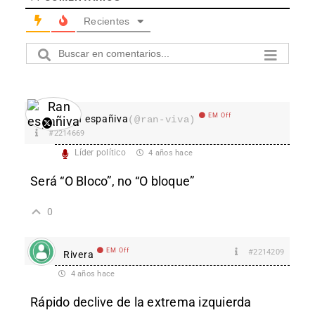
Recientes
EM Off
Ran españiva
(@ran-viva)
#2214669
Líder político
4 años hace
Será “O Bloco”, no “O bloque”
0
EM Off
#2214209
Rivera
4 años hace
Rápido declive de la extrema izquierda