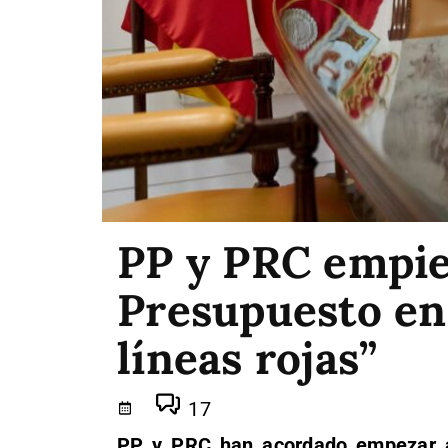
PP y PRC empie
Presupuesto en
líneas rojas”
17
PP y PRC han acordado empezar a