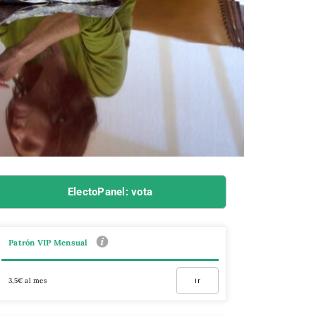
ElectoPanel: vota
Patrón VIP Mensual
3,5€ al mes
Ir