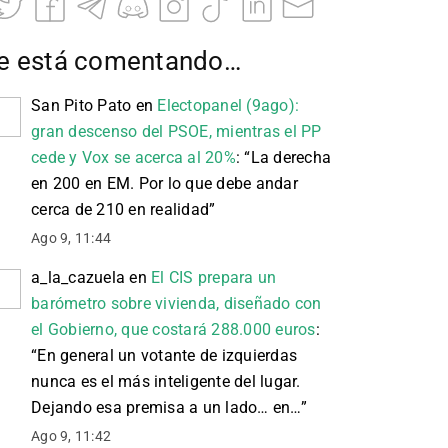
e está comentando…
San Pito Pato
en
Electopanel (9ago):
gran descenso del PSOE, mientras el PP
cede y Vox se acerca al 20%
: “
La derecha
en 200 en EM. Por lo que debe andar
cerca de 210 en realidad
”
Ago 9, 11:44
a_la_cazuela
en
El CIS prepara un
barómetro sobre vivienda, diseñado con
el Gobierno, que costará 288.000 euros
:
“
En general un votante de izquierdas
nunca es el más inteligente del lugar.
Dejando esa premisa a un lado… en…
”
Ago 9, 11:42