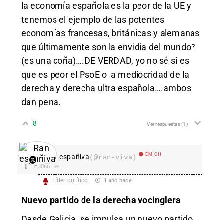
la economía española es la peor de la UE y
tenemos el ejemplo de las potentes
economías francesas, británicas y alemanas
que últimamente son la envidia del mundo?
(es una coña)….DE VERDAD, yo no sé si es
que es peor el PsoE o la mediocridad de la
derecha y derecha ultra española….ambos
dan pena.
8
Ver respuestas
(1)
EM Off
Ran españiva
(@ran-viva)
#3065159
Líder político
1 año hace
Nuevo partido de la derecha vocinglera
Desde Galicia, se impulsa un nuevo partido