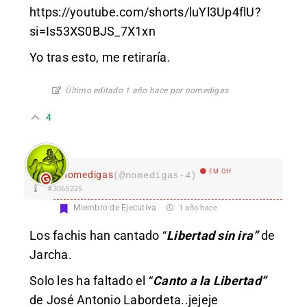
https://youtube.com/shorts/luYl3Up4flU?
si=Is53XS0BJS_7X1xn
Yo tras esto, me retiraría.
Último editado 1 año hace por nomedigas
4
EM Off
nomedigas
(@nomedigas-4)
#3065225
Miembro de Ejecutiva
1 año hace
Los fachis han cantado “
Libertad sin ira”
de
Jarcha.
Solo les ha faltado el
“
Canto a la Libertad”
de José Antonio Labordeta..jejeje