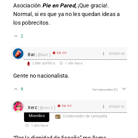
Asociación
Pie en Pared
,
¡Que gracia!.
Normal, si es que ya no les quedan ideas a
los pobrecitos.
2
EM Off
#3065154
Bat
(@bat)
Líder político
1 año hace
Gente no nacionalista.
9
Ver respuestas
(5)
EM Off
#3065153
Xerz
(@xerz)
Miembro
Colaborador de campaña
1 año hace
“Por la dignidad de España” me llama