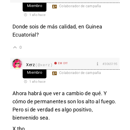
Miembro
Colaborador de campaña
1 año hace
Donde sois de más calidad, en Guinea
Ecuatorial?
0
EM Off
#3065195
Xerz
(@xerz)
Miembro
Colaborador de campaña
1 año hace
Ahora habrá que ver a cambio de qué. Y
cómo de permanentes son los alto al fuego.
Pero si de verdad es algo positivo,
bienvenido sea.
X tho.