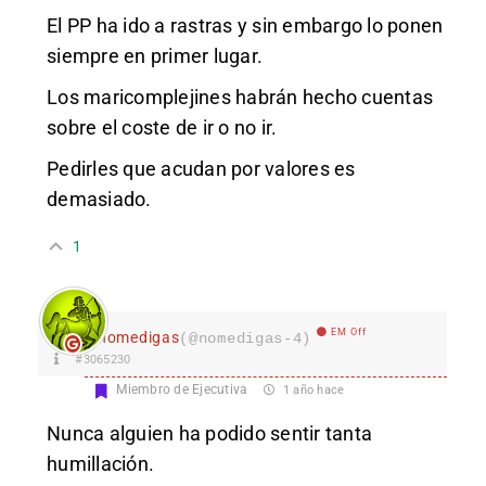
El PP ha ido a rastras y sin embargo lo ponen
siempre en primer lugar.
Los maricomplejines habrán hecho cuentas
sobre el coste de ir o no ir.
Pedirles que acudan por valores es
demasiado.
1
EM Off
nomedigas
(@nomedigas-4)
#3065230
Miembro de Ejecutiva
1 año hace
Nunca alguien ha podido sentir tanta
humillación.