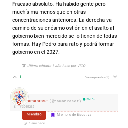
Fracaso absoluto. Ha habido gente pero
muchísima menos que en otras
concentraciones anteriores. La derecha va
camino de su enésimo ostión en el asalto al
gobierno bien merecido se lo tienen de todas
formas. Hay Pedro para rato y podrá formar
gobierno en el 2027.
Último editado 1 año hace por VICO
1
Ver respuestas
(1)
EM On
Tamanraset
(@tamanraset)
#3065232
Miembro
Miembro de Ejecutiva
1 año hace