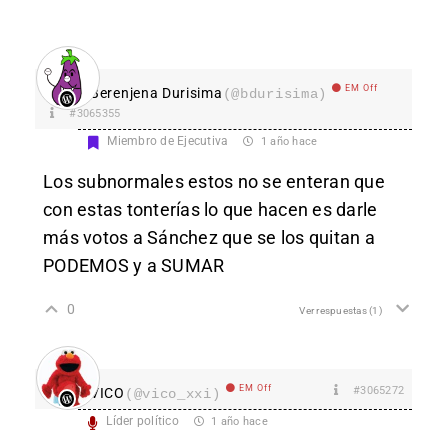
EM Off
Berenjena Durisima
(@bdurisima)
#3065355
Miembro de Ejecutiva
1 año hace
Los subnormales estos no se enteran que
con estas tonterías lo que hacen es darle
más votos a Sánchez que se los quitan a
PODEMOS y a SUMAR
0
Ver respuestas
(1)
EM Off
#3065272
VICO
(@vico_xxi)
Líder político
1 año hace