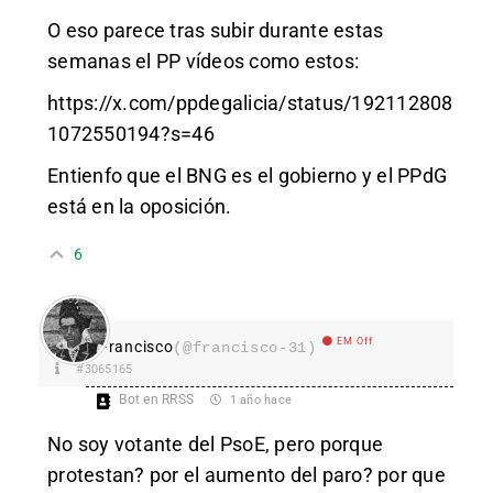
O eso parece tras subir durante estas
semanas el PP vídeos como estos:
https://x.com/ppdegalicia/status/192112808
1072550194?s=46
Entienfo que el BNG es el gobierno y el PPdG
está en la oposición.
6
EM Off
Francisco
(@francisco-31)
#3065165
Bot en RRSS
1 año hace
No soy votante del PsoE, pero porque
protestan? por el aumento del paro? por que