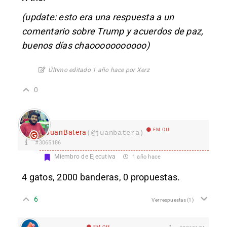
(update: esto era una respuesta a un
comentario sobre Trump y acuerdos de paz,
buenos días chaooooooooooo)
Último editado 1 año hace por Xerz
0
EM Off
JuanBatera
(@juanbatera)
#3065186
Miembro de Ejecutiva
1 año hace
4 gatos, 2000 banderas, 0 propuestas.
6
Ver respuestas
(1)
EM Off