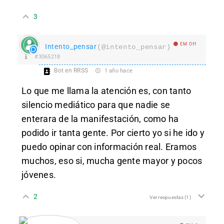
3
EM Off
Intento_pensar
(@intento_pensar)
#3065218
Bot en RRSS
1 año hace
Lo que me llama la atención es, con tanto
silencio mediático para que nadie se
enterara de la manifestación, como ha
podido ir tanta gente. Por cierto yo si he ido y
puedo opinar con información real. Eramos
muchos, eso si, mucha gente mayor y pocos
jóvenes.
2
Ver respuestas
(1)