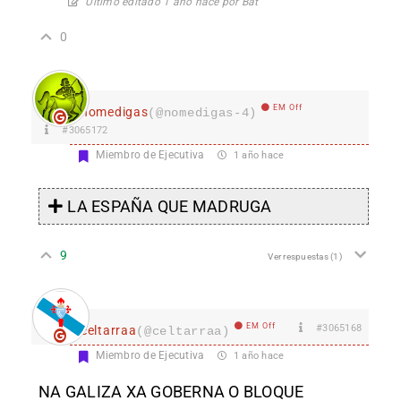
Último editado 1 año hace por Bat
0
EM Off
nomedigas
(@nomedigas-4)
#3065172
Miembro de Ejecutiva
1 año hace
LA ESPAÑA QUE MADRUGA
9
Ver respuestas
(1)
EM Off
#3065168
celtarraa
(@celtarraa)
Miembro de Ejecutiva
1 año hace
NA GALIZA XA GOBERNA O BLOQUE