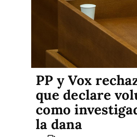
PP y Vox recha
que declare vo
como investigad
la dana