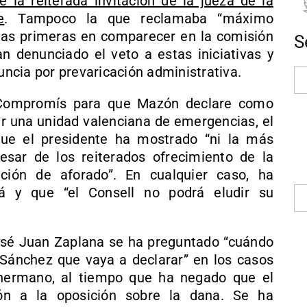
 la reiterada invitación de la jueza de la
e
. Tampoco la que reclamaba “máximo
 las primeras en comparecer en la comisión
S
an denunciado el veto a estas iniciativas y
ncia por prevaricación administrativa.
 Compromís para que Mazón declare como
ar una unidad valenciana de emergencias, el
ue el presidente ha mostrado “ni la más
esar de los reiterados ofrecimiento de la
ción de aforado”. En cualquier caso, ha
á y que “el Consell no podrá eludir su
osé Juan Zaplana se ha preguntado “cuándo
Sánchez que vaya a declarar” en los casos
hermano, al tiempo que ha negado que el
ión a la oposición sobre la dana. Se ha