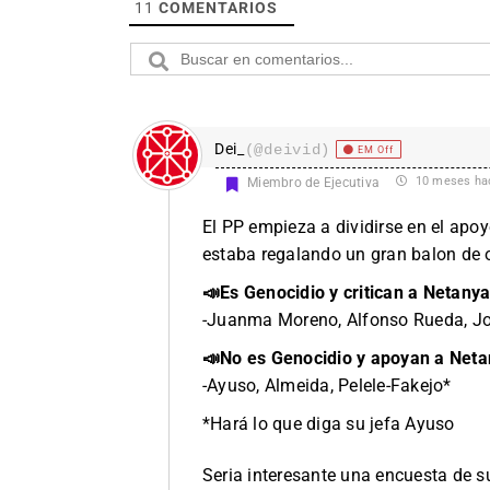
11
COMENTARIOS
Dei_
(@deivid)
EM Off
10 meses ha
Miembro de Ejecutiva
El PP empieza a dividirse en el apoy
estaba regalando un gran balon de o
📣Es Genocidio y critican a Netany
-Juanma Moreno, Alfonso Rueda, J
📣No es Genocidio y apoyan a Net
-Ayuso, Almeida, Pelele-Fakejo*
*Hará lo que diga su jefa Ayuso
Seria interesante una encuesta de s