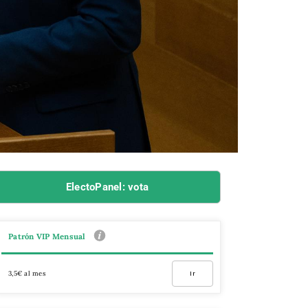
ElectoPanel: vota
Patrón VIP Mensual
3,5€ al mes
Ir