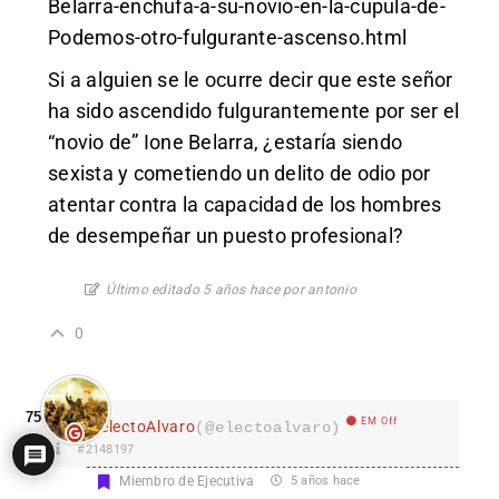
Belarra-enchufa-a-su-novio-en-la-cupula-de-
Podemos-otro-fulgurante-ascenso.html
Si a alguien se le ocurre decir que este señor
ha sido ascendido fulgurantemente por ser el
“novio de” Ione Belarra, ¿estaría siendo
sexista y cometiendo un delito de odio por
atentar contra la capacidad de los hombres
de desempeñar un puesto profesional?
Último editado 5 años hace por antonio
0
75
EM Off
electoAlvaro
(@electoalvaro)
#2148197
Miembro de Ejecutiva
5 años hace