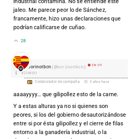
industrial contamina. No se entiende este
jaleo. Me parece peor lo de Sánchez,
francamente, hizo unas declaraciones que
podrían calificarse de cuñao.
28
EM Off
borinotbcn
(@borinotbcn)
#2148331
Colaborador de campaña
5 años hace
aaaayyyy… que gilipollez esto de la carne.
Y a estas alturas ya no si quienes son
peores, si los del gobierno desautorizándose
entre si por ésta gilipollez y el cierre de filas
entorno a la ganadería industrial, o la