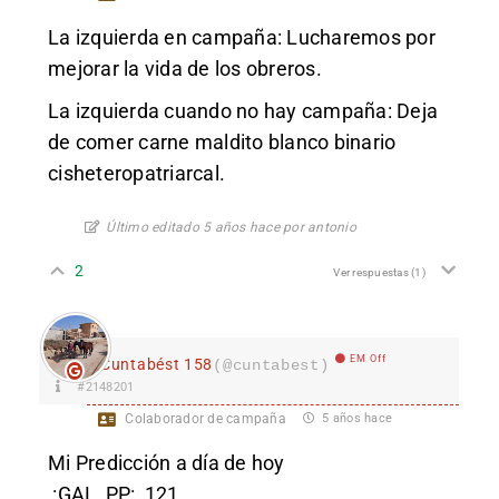
La izquierda en campaña: Lucharemos por
mejorar la vida de los obreros.
La izquierda cuando no hay campaña: Deja
de comer carne maldito blanco binario
cisheteropatriarcal.
Último editado 5 años hace por antonio
2
Ver respuestas
(1)
EM Off
Cuntabést 158
(@cuntabest)
#2148201
Colaborador de campaña
5 años hace
Mi Predicción a día de hoy
:GAL_PP:
121