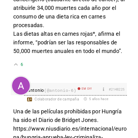
atribuirle 34,000 muertes cada año por el
consumo de una dieta rica en carnes
procesadas.
Las dietas altas en carnes rojas*, afirma el
informe, “podrían ser las responsables de
50,000 muertes anuales en todo el mundo”.
6
EM Off
#2148225
antonio
(@antonio-6)
Colaborador de campaña
5 años hace
Una de las películas prohibidas por Hungría
ha sido el Diario de Bridget Jones.
https://www.niusdiario.es/internacional/euro
pa/hungria-aprueba-ley-criminaliza-