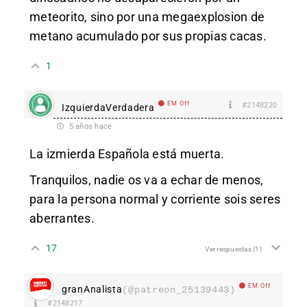
meteorito, sino por una megaexplosion de
metano acumulado por sus propias cacas.
1
EM Off
#2148220
IzquierdaVerdadera
5 años hace
La izmierda Española está muerta.
Tranquilos, nadie os va a echar de menos,
para la persona normal y corriente sois seres
aberrantes.
17
Ver respuestas
(1)
EM Off
granAnalista
(@patreon_25139443)
#2148217