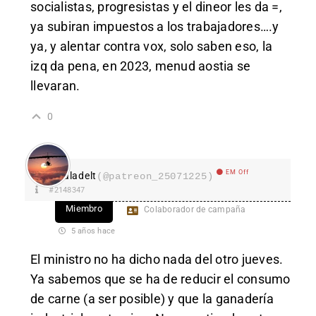
socialistas, progresistas y el dineor les da =,
ya subiran impuestos a los trabajadores….y
ya, y alentar contra vox, solo saben eso, la
izq da pena, en 2023, menud aostia se
llevaran.
0
EM Off
aladelt
(@patreon_25071225)
#2148347
Miembro
Colaborador de campaña
5 años hace
El ministro no ha dicho nada del otro jueves.
Ya sabemos que se ha de reducir el consumo
de carne (a ser posible) y que la ganadería