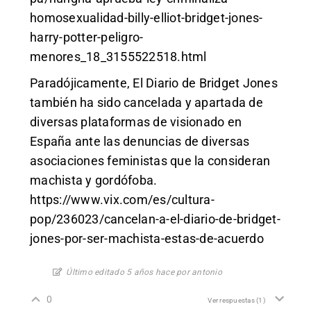
homosexualidad-billy-elliot-bridget-jones-
harry-potter-peligro-
menores_18_3155522518.html
Paradójicamente, El Diario de Bridget Jones
también ha sido cancelada y apartada de
diversas plataformas de visionado en
España ante las denuncias de diversas
asociaciones feministas que la consideran
machista y gordófoba.
https://www.vix.com/es/cultura-
pop/236023/cancelan-a-el-diario-de-bridget-
jones-por-ser-machista-estas-de-acuerdo
Último editado 5 años hace por antonio
0
Ver respuestas
(1)