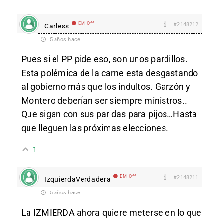
EM Off
#2148212
Carless
5 años hace
Pues si el PP pide eso, son unos pardillos.
Esta polémica de la carne esta desgastando
al gobierno más que los indultos. Garzón y
Montero deberían ser siempre ministros..
Que sigan con sus paridas para pijos…Hasta
que lleguen las próximas elecciones.
1
EM Off
#2148211
IzquierdaVerdadera
5 años hace
La IZMIERDA ahora quiere meterse en lo que