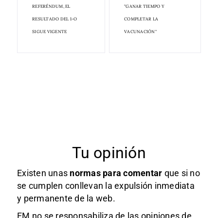
REFERÉNDUM, EL
"GANAR TIEMPO Y
RESULTADO DEL 1-O
COMPLETAR LA
SIGUE VIGENTE
VACUNACIÓN"
Tu opinión
Existen unas
normas
para comentar
que si no
se cumplen conllevan la expulsión inmediata
y permanente de la web.
EM no se responsabiliza de las opiniones de