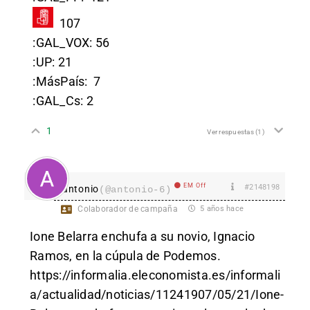
107
:GAL_VOX:
56
:UP:
21
:MásPaís:
7
:GAL_Cs:
2
1
Ver respuestas
(1)
EM Off
#2148198
antonio
(@antonio-6)
Colaborador de campaña
5 años hace
Ione Belarra enchufa a su novio, Ignacio
Ramos, en la cúpula de Podemos.
https://informalia.eleconomista.es/informali
a/actualidad/noticias/11241907/05/21/Ione-