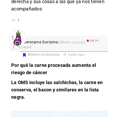
derecha y sus cosas a las que ya nos tienen
acompañados.
1
EM Off
Berenjena Durisima
(@bdurisima)
#2148245
Miembro de Ejecutiva
5 años hace
Por qué la carne procesada aumenta el
riesgo de cáncer
La OMS incluye las salchichas, la carne en
conserva, el bacon y similares en la lista
negra.