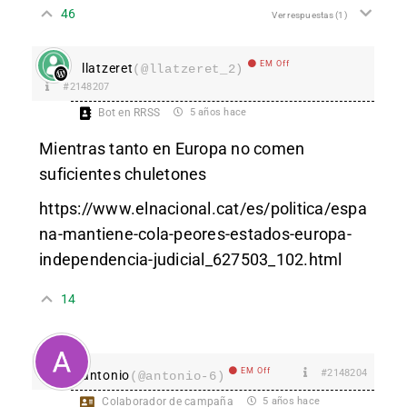
46
Ver respuestas
(1)
EM Off
llatzeret
(@llatzeret_2)
#2148207
Bot en RRSS
5 años hace
Mientras tanto en Europa no comen
suficientes chuletones
https://www.elnacional.cat/es/politica/espa
na-mantiene-cola-peores-estados-europa-
independencia-judicial_627503_102.html
14
EM Off
#2148204
antonio
(@antonio-6)
Colaborador de campaña
5 años hace