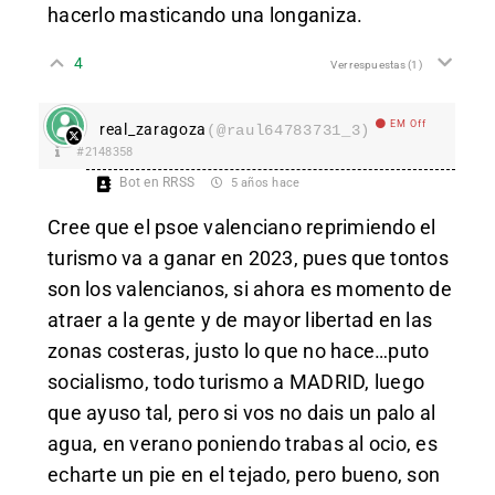
hacerlo masticando una longaniza.
4
Ver respuestas
(1)
EM Off
real_zaragoza
(@raul64783731_3)
#2148358
Bot en RRSS
5 años hace
Cree que el psoe valenciano reprimiendo el
turismo va a ganar en 2023, pues que tontos
son los valencianos, si ahora es momento de
atraer a la gente y de mayor libertad en las
zonas costeras, justo lo que no hace…puto
socialismo, todo turismo a MADRID, luego
que ayuso tal, pero si vos no dais un palo al
agua, en verano poniendo trabas al ocio, es
echarte un pie en el tejado, pero bueno, son