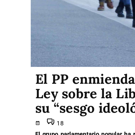
El PP enmienda 
Ley sobre la Li
su “sesgo ideol
18
El grupo parlamentario popular ha 