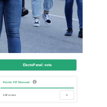
ElectoPanel: vota
Patrón VIP Mensual
3,5€ al mes
Ir