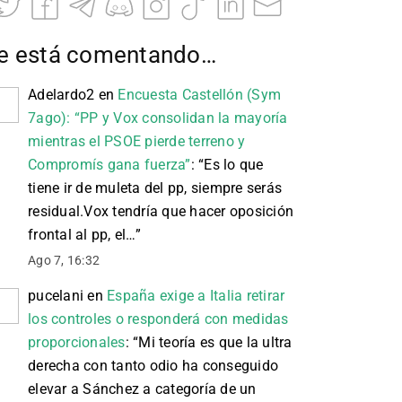
e está comentando…
Adelardo2
en
Encuesta Castellón (Sym
7ago): “PP y Vox consolidan la mayoría
mientras el PSOE pierde terreno y
Compromís gana fuerza”
: “
Es lo que
tiene ir de muleta del pp, siempre serás
residual.Vox tendría que hacer oposición
frontal al pp, el…
”
Ago 7, 16:32
pucelani
en
España exige a Italia retirar
los controles o responderá con medidas
proporcionales
: “
Mi teoría es que la ultra
derecha con tanto odio ha conseguido
elevar a Sánchez a categoría de un