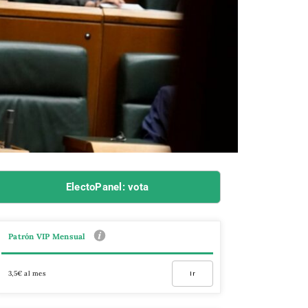
ElectoPanel: vota
Patrón VIP Mensual
3,5€ al mes
Ir