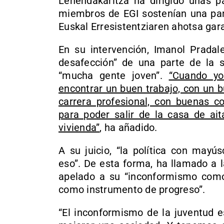
Lehendakaritza ha dirigido unas pa
miembros de EGI sostenían una panc
Euskal Erresistentziaren ahotsa gara
En su intervención, Imanol Pradal
desafección” de una parte de la s
“mucha gente joven”.
“Cuando yo
encontrar un buen trabajo, con un b
carrera profesional, con buenas co
para poder salir de la casa de a
vivienda”
, ha añadido.
A su juicio, “la política con mayú
eso”. De esta forma, ha llamado a l
apelado a su “inconformismo como
como instrumento de progreso”.
“El inconformismo de la juventud e