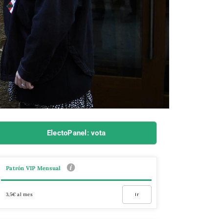
ElectoPanel: vota
Patrón VIP Mensual
3,5€ al mes
Ir