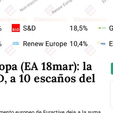
pa (EA 18mar): la
, a 10 escaños del
amento europeo de Euractive deja a la suma