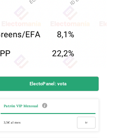
ElectoPanel: vota
Patrón VIP Mensual
3,5€ al mes
Ir