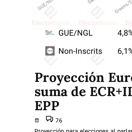
Proyección Euro
suma de ECR+ID
EPP
76
Proyección para elecciones al parl