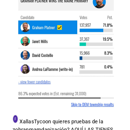
XallasTycoon
quieres pruebas de la
zohranmamdanización? AQUÍ LAS TIENES.