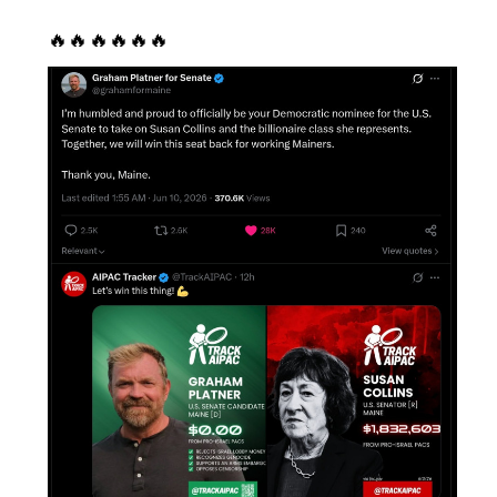
🔥🔥🔥🔥🔥🔥