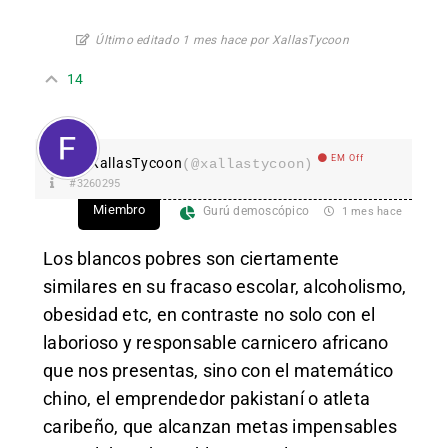
Último editado 1 mes hace por XallasTycoon
14
EM Off
XallasTycoon
(@xallastycoon)
#3260295
Miembro
Gurú demoscópico
1 mes hace
Los blancos pobres son ciertamente
similares en su fracaso escolar, alcoholismo,
obesidad etc, en contraste no solo con el
laborioso y responsable carnicero africano
que nos presentas, sino con el matemático
chino, el emprendedor pakistaní o atleta
caribeño, que alcanzan metas impensables