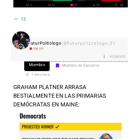
12
FuturPolitologo
(@futurpolitologo-2)
EM Off
#3260300
Miembro
Miembro de Ejecutiva
1 mes hace
GRAHAM PLATNER ARRASA
BESTIALMENTE EN LAS PRIMARIAS
DEMÓCRATAS EN MAINE: