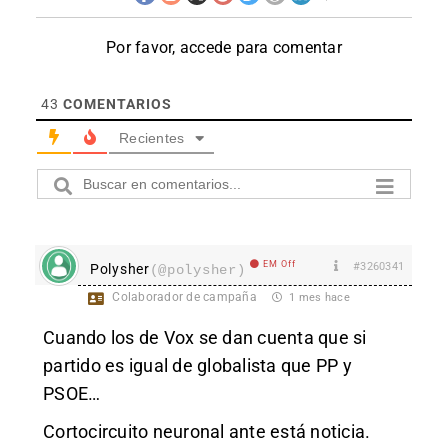
Por favor, accede para comentar
43
COMENTARIOS
Recientes
EM Off
#3260341
Polysher
(@polysher)
Colaborador de campaña
1 mes hace
Cuando los de Vox se dan cuenta que si
partido es igual de globalista que PP y
PSOE…
Cortocircuito neuronal ante está noticia.