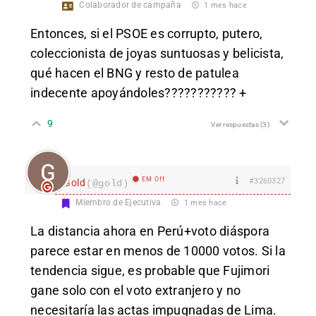
Colaborador de campaña
1 mes hace
Entonces, si el PSOE es corrupto, putero,
coleccionista de joyas suntuosas y belicista,
qué hacen el BNG y resto de patulea
indecente apoyándoles??????????? +
9
Ver respuestas
(3)
EM Off
#3260327
Gold
(@gold)
Miembro de Ejecutiva
1 mes hace
La distancia ahora en Perú+voto diáspora
parece estar en menos de 10000 votos. Si la
tendencia sigue, es probable que Fujimori
gane solo con el voto extranjero y no
necesitaría las actas impugnadas de Lima.