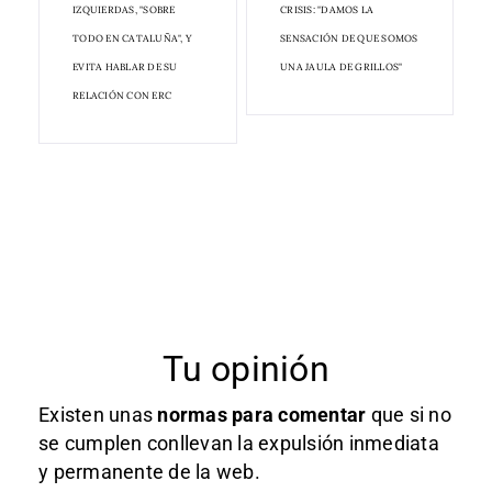
IZQUIERDAS, "SOBRE
CRISIS: "DAMOS LA
TODO EN CATALUÑA", Y
SENSACIÓN DE QUE SOMOS
EVITA HABLAR DE SU
UNA JAULA DE GRILLOS"
RELACIÓN CON ERC
Tu opinión
Existen unas
normas
para comentar
que si no
se cumplen conllevan la expulsión inmediata
y permanente de la web.