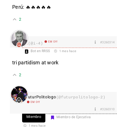
Perú: 🔥🔥🔥🔥🔥
2
EM Off
#3260314
I.
(@i-4)
Bot en RRSS
1 mes hace
tri partidism at work
2
FuturPolitologo
(@futurpolitologo-2)
EM Off
#3260310
Miembro
Miembro de Ejecutiva
1 mes hace