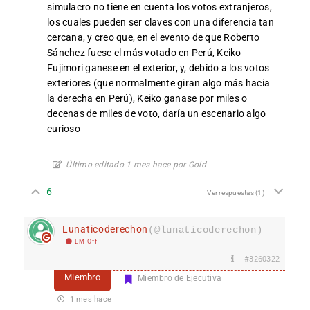
simulacro no tiene en cuenta los votos extranjeros,
los cuales pueden ser claves con una diferencia tan
cercana, y creo que, en el evento de que Roberto
Sánchez fuese el más votado en Perú, Keiko
Fujimori ganese en el exterior, y, debido a los votos
exteriores (que normalmente giran algo más hacia
la derecha en Perú), Keiko ganase por miles o
decenas de miles de voto, daría un escenario algo
curioso
Último editado 1 mes hace por Gold
6
Ver respuestas
(1)
Lunaticoderechon
(@lunaticoderechon)
EM Off
#3260322
Miembro
Miembro de Ejecutiva
1 mes hace