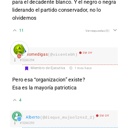
para el decadente blanco. Y el negro o negra
liderando el partido conservador, no lo
olvidemos
11
Ver respuestas
(5)
EM Off
Nomedigas
(@vicentebh)
#3260294
Miembro de Ejecutiva
1 mes hace
Pero esa “organizacion” existe?
Esa es la mayoría patriotica
4
EM Off
Alberto
(@disqus_mujsolzns2_2)
#3260293