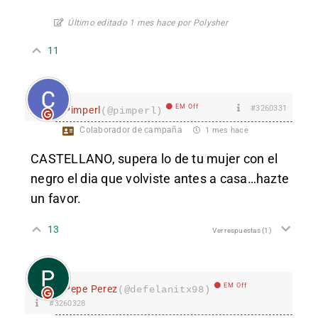
Último editado 1 mes hace por Polysher
11
EM Off
#3260331
Pimperl
(@pimperl)
Colaborador de campaña
1 mes hace
CASTELLANO, supera lo de tu mujer con el
negro el dia que volviste antes a casa…hazte
un favor.
13
Ver respuestas
(1)
EM Off
Pepe Perez
(@defelanitx98)
#3260328