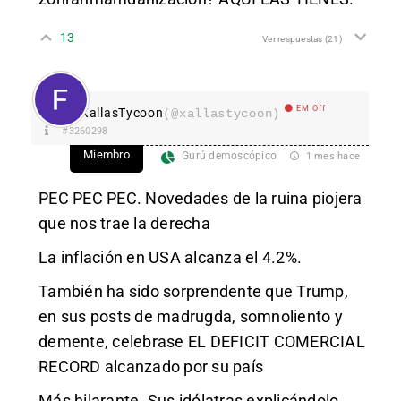
13
Ver respuestas
(21)
EM Off
XallasTycoon
(@xallastycoon)
#3260298
Miembro
Gurú demoscópico
1 mes hace
PEC PEC PEC. Novedades de la ruina piojera
que nos trae la derecha
La inflación en USA alcanza el 4.2%.
También ha sido sorprendente que Trump,
en sus posts de madrugda, somnoliento y
demente, celebrase EL DEFICIT COMERCIAL
RECORD alcanzado por su país
Más hilarante. Sus idólatras explicándolo