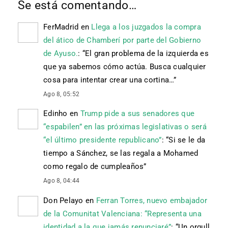
Se está comentando…
FerMadrid
en
Llega a los juzgados la compra
del ático de Chamberí por parte del Gobierno
de Ayuso.
: “
El gran problema de la izquierda es
que ya sabemos cómo actúa. Busca cualquier
cosa para intentar crear una cortina…
”
Ago 8, 05:52
Edinho
en
Trump pide a sus senadores que
“espabilen” en las próximas legislativas o será
“el último presidente republicano”
: “
Si se le da
tiempo a Sánchez, se las regala a Mohamed
como regalo de cumpleaños
”
Ago 8, 04:44
Don Pelayo
en
Ferran Torres, nuevo embajador
de la Comunitat Valenciana: “Representa una
identidad a la que jamás renunciaré”
: “
Un orgull