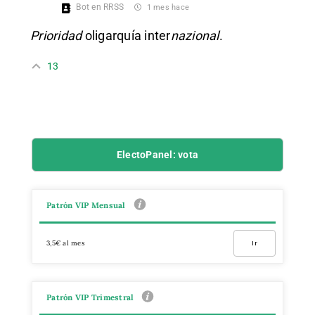
Bot en RRSS
1 mes hace
Prioridad
oligarquía inter
nazional
.
13
ElectoPanel: vota
Patrón VIP Mensual
3,5€ al mes
Ir
Patrón VIP Trimestral