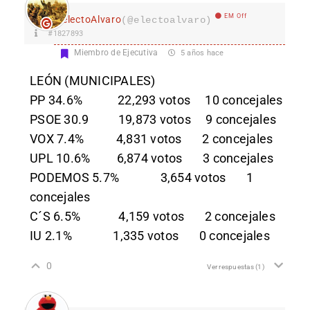
EM Off
electoAlvaro
(@electoalvaro)
#1827893
Miembro de Ejecutiva
5 años hace
LEÓN (MUNICIPALES)
PP 34.6% 22,293 votos 10 concejales
PSOE 30.9 19,873 votos 9 concejales
VOX 7.4% 4,831 votos 2 concejales
UPL 10.6% 6,874 votos 3 concejales
PODEMOS 5.7% 3,654 votos 1
concejales
C´S 6.5% 4,159 votos 2 concejales
IU 2.1% 1,335 votos 0 concejales
0
Ver respuestas
(1)