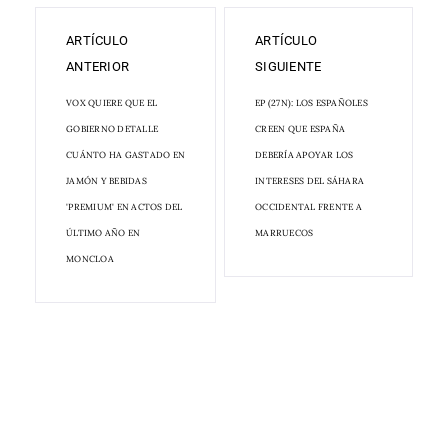
ARTÍCULO
ARTÍCULO
ANTERIOR
SIGUIENTE
VOX QUIERE QUE EL
EP (27N): LOS ESPAÑOLES
GOBIERNO DETALLE
CREEN QUE ESPAÑA
CUÁNTO HA GASTADO EN
DEBERÍA APOYAR LOS
JAMÓN Y BEBIDAS
INTERESES DEL SÁHARA
'PREMIUM' EN ACTOS DEL
OCCIDENTAL FRENTE A
ÚLTIMO AÑO EN
MARRUECOS
MONCLOA