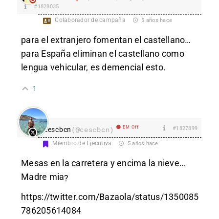
#1828035
Colaborador de campaña
5 años hace
para el extranjero fomentan el castellano…
para España eliminan el castellano como
lengua vehicular, es demencial esto.
1
EM Off
#1827899
cescbcn
(@cescbcn)
Miembro de Ejecutiva
5 años hace
Mesas en la carretera y encima la nieve…
Madre mia
?
https://twitter.com/Bazaola/status/1350085
786205614084