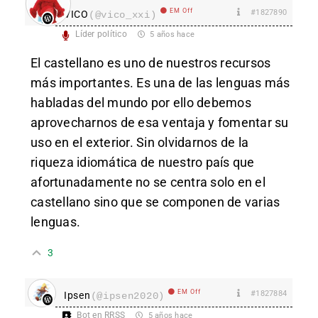
EM Off
#1827890
VICO
(@vico_xxi)
Líder político
5 años hace
El castellano es uno de nuestros recursos
más importantes. Es una de las lenguas más
habladas del mundo por ello debemos
aprovecharnos de esa ventaja y fomentar su
uso en el exterior. Sin olvidarnos de la
riqueza idiomática de nuestro país que
afortunadamente no se centra solo en el
castellano sino que se componen de varias
lenguas.
3
EM Off
#1827884
Ipsen
(@ipsen2020)
Bot en RRSS
5 años hace