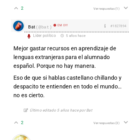
2
Ver respuestas
(1)
EM Off
#1827894
Bat
(@bat)
Líder político
5 años hace
Mejor gastar recursos en aprendizaje de
lenguas extranjeras para el alumnado
español. Porque no hay manera.
Eso de que si hablas castellano chillando y
despacito te entienden en todo el mundo…
no es cierto.
Último editado 5 años hace por Bat
2
Ver respuestas
(3)