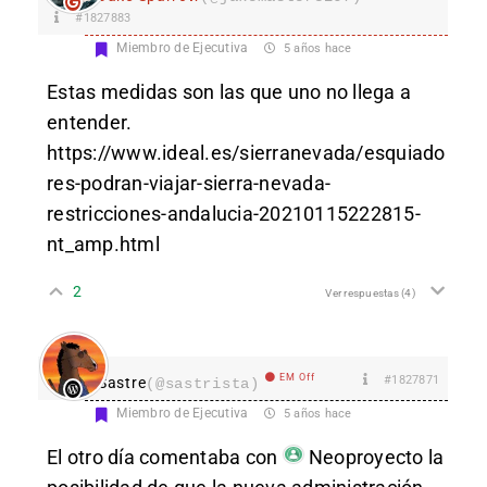
#1827883
Miembro de Ejecutiva
5 años hace
Estas medidas son las que uno no llega a
entender.
https://www.ideal.es/sierranevada/esquiado
res-podran-viajar-sierra-nevada-
restricciones-andalucia-20210115222815-
nt_amp.html
2
Ver respuestas
(4)
EM Off
#1827871
Sastre
(@sastrista)
Miembro de Ejecutiva
5 años hace
El otro día comentaba con
Neoproyecto
la