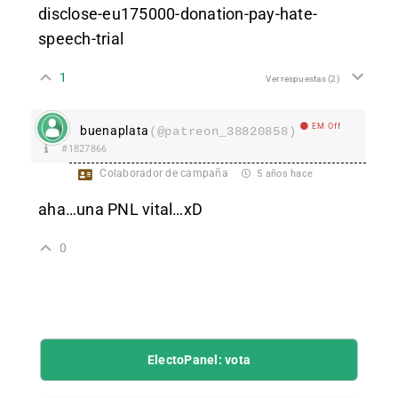
disclose-eu175000-donation-pay-hate-
speech-trial
1
Ver respuestas
(2)
EM Off
buenaplata
(@patreon_38820858)
#1827866
Colaborador de campaña
5 años hace
aha…una PNL vital…xD
0
ElectoPanel: vota