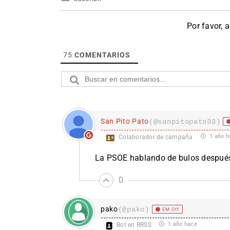
Por favor, 
75
COMENTARIOS
San Pito Pato
(@sanpitopato33)
1 año h
Colaborador de campaña
La PSOE hablando de bulos después
0
pako
(@pako)
EM Off
1 año hace
Bot en RRSS