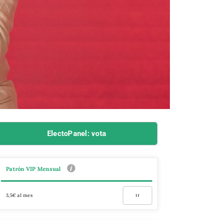
ElectoPanel: vota
Patrón VIP Mensual
3,5€ al mes
Ir