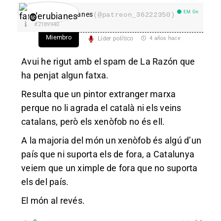
EM On
fanderubianes
(@patreon_36222350)
#2189940
Miembro
Líder político
4 años hace
Avui he rigut amb el spam de La Razón que
ha penjat algun fatxa.
Resulta que un pintor extranger marxa
perque no li agrada el català ni els veins
catalans, però els xenòfob no és ell.
A la majoria del món un xenòfob és algú d’un
país que ni suporta els de fora, a Catalunya
veiem que un ximple de fora que no suporta
els del país.
El món al revés.