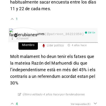
habitualmente sacar encuesta entre los días
11 y 22 de cada mes.
1
EM On
fanderubianes
(@patreon_36222350)
#2189894
Miembro
Líder político
4 años hace
Molt malament ho deun tenir els fatxes que
la mateixa Razón del Marhuendi diu que
l’independentisme està en més del 45% i els
contraris a un referendum acordat estan pel
30%
Último editado 4 años hace por fanderubianes
4
Ver respuestas
(6)