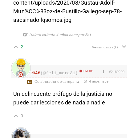
content/uploads/2020/08/Gustau-Adolf-
Mun%CC%83oz-de-Bustillo-Gallego-sep-78-
asesinado-lqsomos.jpg
Último editado 4 años hace por Bat
2
Ver respuestas
(2)
EM Off
#2189990
Feli46
(@feli_more31)
Colaborador de campaña
4 años hace
Un delincuente prófugo de la justicia no
puede dar lecciones de nada a nadie
0