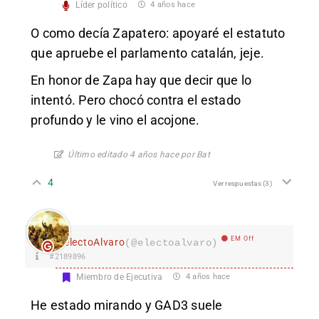
Líder político
4 años hace
O como decía Zapatero: apoyaré el estatuto
que apruebe el parlamento catalán, jeje.
En honor de Zapa hay que decir que lo
intentó. Pero chocó contra el estado
profundo y le vino el acojone.
Último editado 4 años hace por Bat
4
Ver respuestas
(3)
EM Off
electoAlvaro
(@electoalvaro)
#2189896
Miembro de Ejecutiva
4 años hace
He estado mirando y GAD3 suele