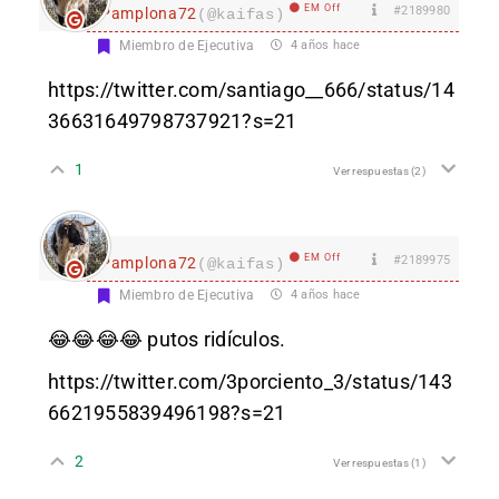
EM Off
#2189980
Pamplona72
(@kaifas)
Miembro de Ejecutiva
4 años hace
https://twitter.com/santiago__666/status/14
36631649798737921?s=21
1
Ver respuestas
(2)
EM Off
#2189975
Pamplona72
(@kaifas)
Miembro de Ejecutiva
4 años hace
😂😂😂😂 putos ridículos.
https://twitter.com/3porciento_3/status/143
6621955839496198?s=21
2
Ver respuestas
(1)