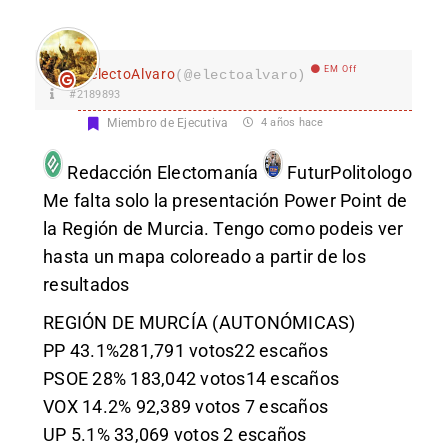
EM Off
electoAlvaro
(@electoalvaro)
#2189893
Miembro de Ejecutiva
4 años hace
Redacción Electomanía
FuturPolitologo
Me falta solo la presentación Power Point de
la Región de Murcia. Tengo como podeis ver
hasta un mapa coloreado a partir de los
resultados
REGIÓN DE MURCÍA (AUTONÓMICAS)
PP 43.1%281,791 votos22 escaños
PSOE 28% 183,042 votos14 escaños
VOX 14.2% 92,389 votos 7 escaños
UP 5.1% 33,069 votos 2 escaños