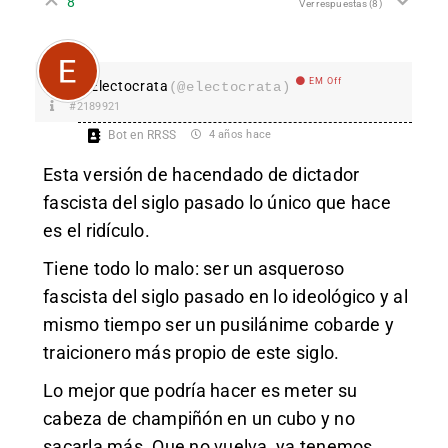
8
Ver respuestas
(8)
EM Off
Electocrata
(@electocrata)
#2189921
Bot en RRSS
4 años hace
Esta versión de hacendado de dictador
fascista del siglo pasado lo único que hace
es el ridículo.
Tiene todo lo malo: ser un asqueroso
fascista del siglo pasado en lo ideológico y al
mismo tiempo ser un pusilánime cobarde y
traicionero más propio de este siglo.
Lo mejor que podría hacer es meter su
cabeza de champiñón en un cubo y no
sacarla más. Que no vuelva, ya tenemos