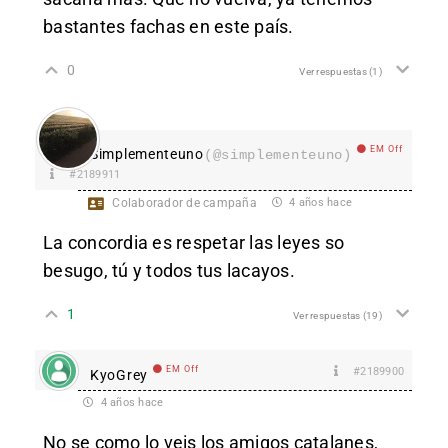
bastantes fachas en este país.
0
Ver respuestas
(1)
EM Off
Simplementeuno
(@simplementeuno)
#2189911
Colaborador de campaña
4 años hace
La concordia es respetar las leyes so
besugo, tú y todos tus lacayos.
1
Ver respuestas
(19)
EM Off
#2189900
KyoGrey
4 años hace
No se como lo veis los amigos catalanes,