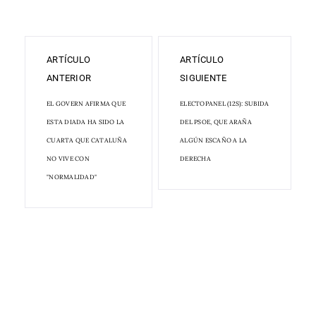
ARTÍCULO
ARTÍCULO
ANTERIOR
SIGUIENTE
EL GOVERN AFIRMA QUE
ELECTOPANEL (12S): SUBIDA
ESTA DIADA HA SIDO LA
DEL PSOE, QUE ARAÑA
CUARTA QUE CATALUÑA
ALGÚN ESCAÑO A LA
NO VIVE CON
DERECHA
"NORMALIDAD"