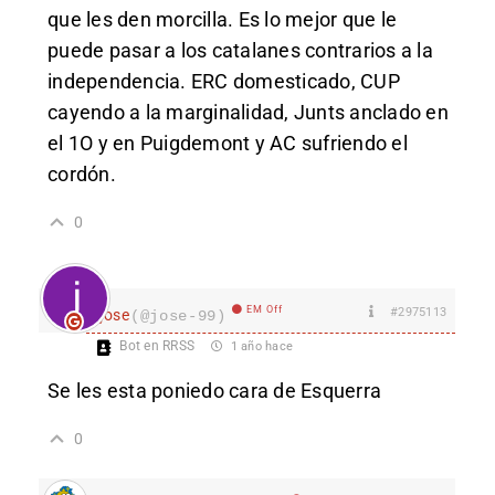
que les den morcilla. Es lo mejor que le
puede pasar a los catalanes contrarios a la
independencia. ERC domesticado, CUP
cayendo a la marginalidad, Junts anclado en
el 1O y en Puigdemont y AC sufriendo el
cordón.
0
EM Off
#2975113
jose
(@jose-99)
Bot en RRSS
1 año hace
Se les esta poniedo cara de Esquerra
0