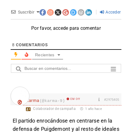
Suscribir
Acceder
Por favor, accede para comentar
8
COMENTARIOS
Recientes
EM Off
#2975405
karma
(@karma-9)
Colaborador de campaña
1 año hace
El partido enrocándose en centrarse en la
defensa de Puigdemont y al resto de ideales