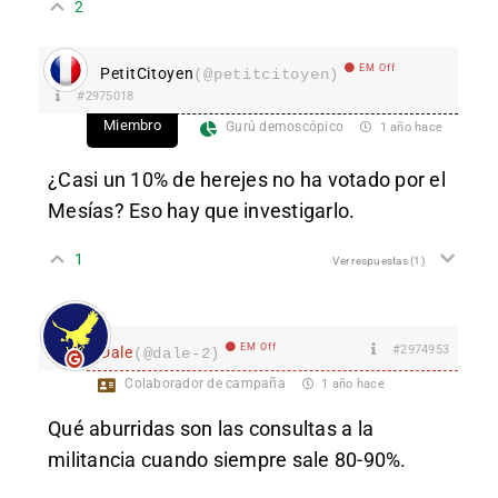
2
EM Off
PetitCitoyen
(@petitcitoyen)
#2975018
Miembro
Gurú demoscópico
1 año hace
¿Casi un 10% de herejes no ha votado por el
Mesías? Eso hay que investigarlo.
1
Ver respuestas
(1)
EM Off
#2974953
Dale
(@dale-2)
Colaborador de campaña
1 año hace
Qué aburridas son las consultas a la
militancia cuando siempre sale 80-90%.