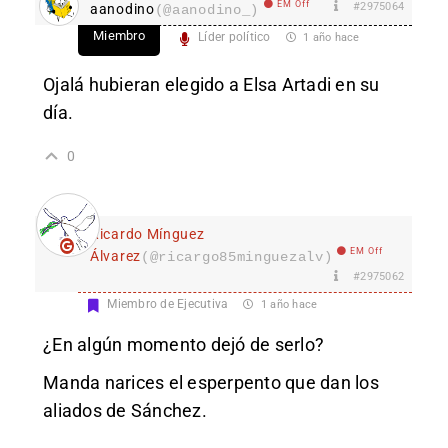
EM Off
#2975064
aanodino
(@aanodino_)
Miembro
Líder político
1 año hace
Ojalá hubieran elegido a Elsa Artadi en su
día.
0
Ricardo Mínguez
EM Off
Álvarez
(@ricargo85minguezalv)
#2975062
Miembro de Ejecutiva
1 año hace
¿En algún momento dejó de serlo?
Manda narices el esperpento que dan los
aliados de Sánchez.