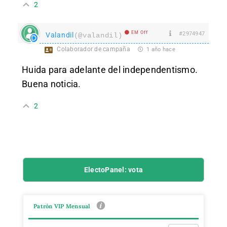
2
EM Off
#2974947
Valandil
(@valandil)
Colaborador de campaña
1 año hace
Huida para adelante del independentismo.
Buena noticia.
2
ElectoPanel: vota
Patrón VIP Mensual