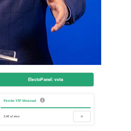
ElectoPanel: vota
Patrón VIP Mensual
3,5€ al mes
Ir