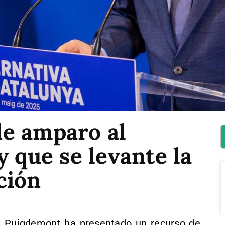
e amparo al
y que se levante la
ción
s Puigdemont ha presentado un recurso de