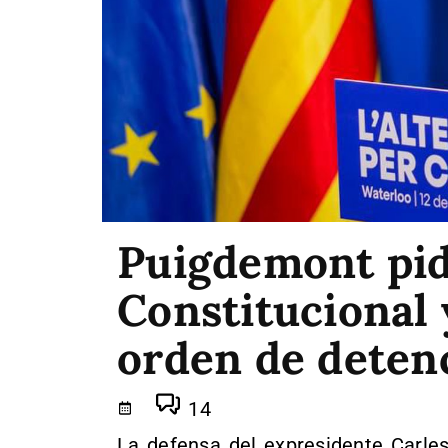
Puigdemont pid
Constitucional 
orden de deten
14
La defensa del expresidente Carle