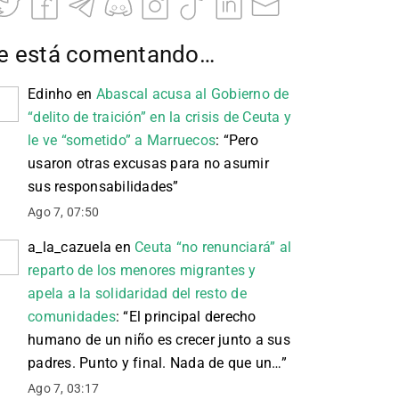
e está comentando…
Edinho
en
Abascal acusa al Gobierno de
“delito de traición” en la crisis de Ceuta y
le ve “sometido” a Marruecos
: “
Pero
usaron otras excusas para no asumir
sus responsabilidades
”
Ago 7, 07:50
a_la_cazuela
en
Ceuta “no renunciará” al
reparto de los menores migrantes y
apela a la solidaridad del resto de
comunidades
: “
El principal derecho
humano de un niño es crecer junto a sus
padres. Punto y final. Nada de que un…
”
Ago 7, 03:17