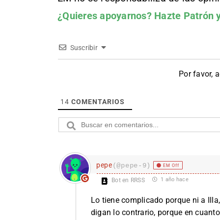
¿Quieres apoyarnos?
Hazte Patrón
y
Suscribir
Por favor, 
14
COMENTARIOS
pepe
(@pepe-9)
EM Off
1 año hace
Bot en RRSS
Lo tiene complicado porque ni a Illa
digan lo contrario, porque en cuanto