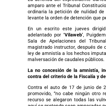
amparo ante el Tribunal Constitucio
ordinaria la petición de nulidad d
levante la orden de detención que p
En un escrito este jueves dirig
adelantado por
‘Vilaweb’
, Puigdem
Sala de Apelaciones del Tribun
magistrado instructor, después de 
ley de amnistía a los hechos imputad
malversación de caudales públicos.
La no concesión de la amnistía, in
contra del criterio de la Fiscalía y d
Contra el auto de 17 de junio de 2
promovido, “no cabe ningún otro re
recurso se alegaron todas las vul
aquí se pretende sean amparadas por