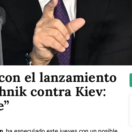
con el lanzamiento
hnik contra Kiev:
e”
in
, ha especulado este jueves con un posible