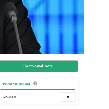
ElectoPanel: vota
Patrón VIP Mensual
3,5€ al mes
Ir