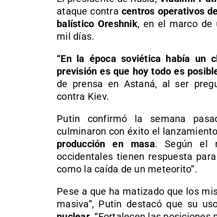
ataque contra
centros operativos d
balístico Oreshnik
, en el marco de
mil días.
“En la época soviética había un ch
previsión es que hoy todo es posible
de prensa en Astaná, al ser preg
contra Kiev.
Putin confirmó la semana pas
culminaron con éxito el lanzamiento
producción en masa
. Según el m
occidentales tienen respuesta para
como la caída de un meteorito”.
Pese a que ha matizado que los mis
masiva”, Putin destacó que su us
nuclear
. “Fortalecen las posiciones 