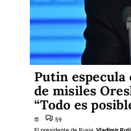
Putin especula 
de misiles Ores
“Todo es posibl
59
El presidente de Rusia,
Vladimir Put