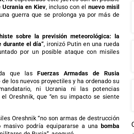
e Ucrania en Kiev
, incluso con el
nuevo misil
 una guerra que se prolonga ya por más de
iste sobre la previsión meteorológica: la
 durante el día”
, ironizó Putin en una rueda
untado por un posible ataque con misiles
ada que las
Fuerzas Armadas de Rusia
 de los nuevos proyectiles y ha ordenado su
andatario, ni Ucrania ni las potencias
 el Oreshnik, que “en su impacto se siente
iles Oreshnik “no son armas de destrucción
o masivo podría equipararse a una
bomba
militares de Rusia”, aseguró.