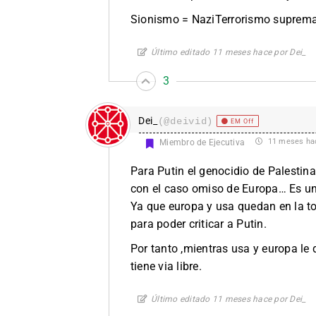
Sionismo = NaziTerrorismo supremac
Último editado 11 meses hace por Dei_
3
Dei_
(@deivid)
EM Off
11 meses ha
Miembro de Ejecutiva
Para Putin el genocidio de Palestina
con el caso omiso de Europa… Es un 
Ya que europa y usa quedan en la tot
para poder criticar a Putin.
Por tanto ,mientras usa y europa le
tiene via libre.
Último editado 11 meses hace por Dei_