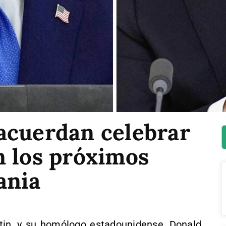
acuerdan celebrar
n los próximos
ania
utin, y su homólogo estadounidense, Donald