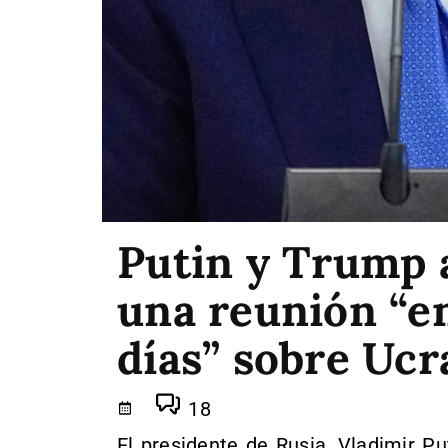
Putin y Trump 
una reunión “e
días” sobre Ucr
18
El presidente de Rusia, Vladimir P