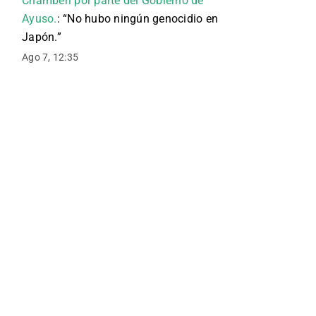
Chamberí por parte del Gobierno de
Ayuso.
: “
No hubo ningún genocidio en
Japón.
”
Ago 7, 12:35