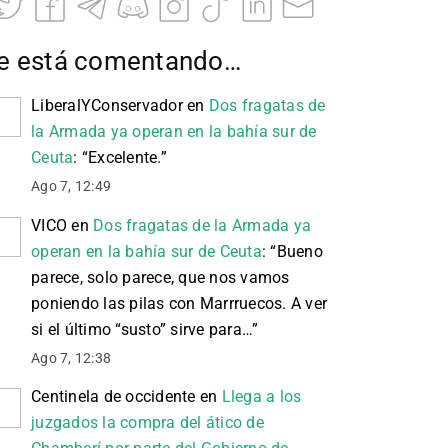
e está comentando…
LiberalYConservador
en
Dos fragatas de
la Armada ya operan en la bahía sur de
Ceuta
: “
Excelente.
”
Ago 7, 12:49
VICO
en
Dos fragatas de la Armada ya
operan en la bahía sur de Ceuta
: “
Bueno
parece, solo parece, que nos vamos
poniendo las pilas con Marrruecos. A ver
si el último “susto” sirve para…
”
Ago 7, 12:38
Centinela de occidente
en
Llega a los
juzgados la compra del ático de