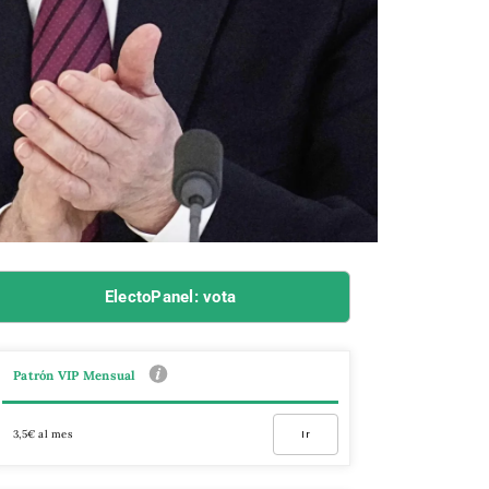
ElectoPanel: vota
Patrón VIP Mensual
3,5€ al mes
Ir