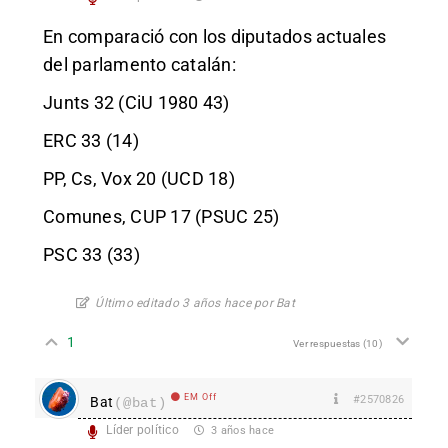
En comparació con los diputados actuales
del parlamento catalán:
Junts 32 (CiU 1980 43)
ERC 33 (14)
PP, Cs, Vox 20 (UCD 18)
Comunes, CUP 17 (PSUC 25)
PSC 33 (33)
Último editado 3 años hace por Bat
1
Ver respuestas
(10)
EM Off
#2570826
Bat
(@bat)
Líder político
3 años hace