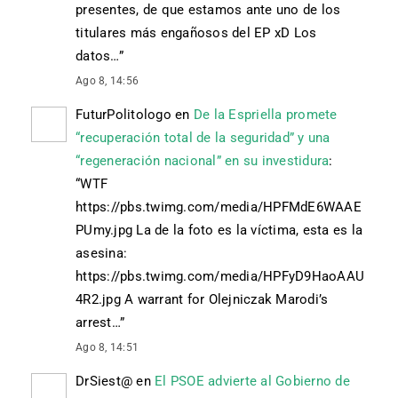
presentes, de que estamos ante uno de los
titulares más engañosos del EP xD Los
datos…
”
Ago 8, 14:56
FuturPolitologo
en
De la Espriella promete
“recuperación total de la seguridad” y una
“regeneración nacional” en su investidura
:
“
WTF
https://pbs.twimg.com/media/HPFMdE6WAAE
PUmy.jpg La de la foto es la víctima, esta es la
asesina:
https://pbs.twimg.com/media/HPFyD9HaoAAU
4R2.jpg A warrant for Olejniczak Marodi’s
arrest…
”
Ago 8, 14:51
DrSiest@
en
El PSOE advierte al Gobierno de