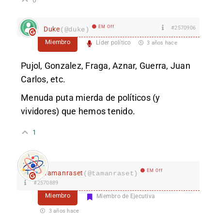
EM Off
#2570906
Duke
(@duke)
Miembro
Líder político
3 años hace
Pujol, Gonzalez, Fraga, Aznar, Guerra, Juan
Carlos, etc.
Menuda puta mierda de políticos (y
vividores) que hemos tenido.
1
EM Off
Tamanraset
(@tamanraset)
#2570889
Miembro
Miembro de Ejecutiva
3 años hace