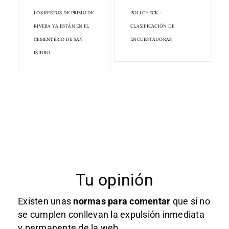
LOS RESTOS DE PRIMO DE
POLLCHECK -
RIVERA YA ESTÁN EN EL
CLASIFICACIÓN DE
CEMENTERIO DE SAN
ENCUESTADORAS
ISIDRO
Tu opinión
Existen unas
normas
para comentar
que si no
se cumplen conllevan la expulsión inmediata
y permanente de la web.