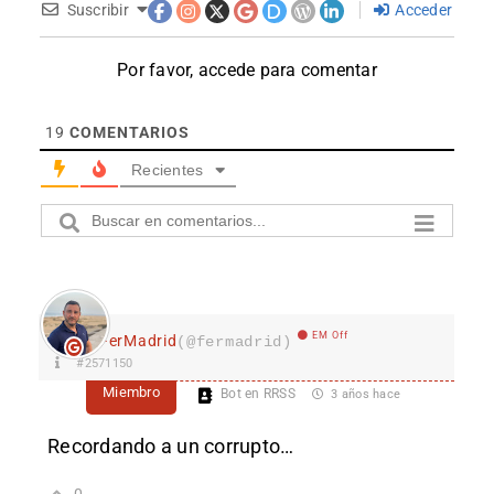
Suscribir
Acceder
Por favor, accede para comentar
19
COMENTARIOS
Recientes
EM Off
FerMadrid
(@fermadrid)
#2571150
Miembro
Bot en RRSS
3 años hace
Recordando a un corrupto…
0