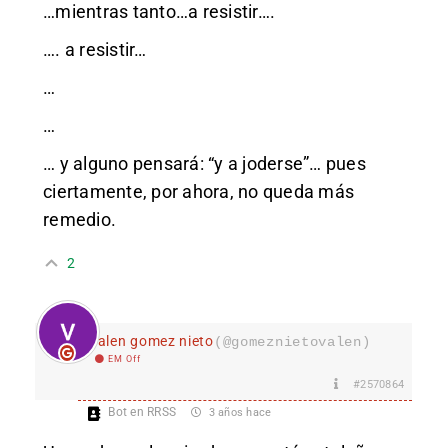
…mientras tanto…a resistir….
…. a resistir…
…
…
… y alguno pensará: “y a joderse”… pues
ciertamente, por ahora, no queda más
remedio.
2
valen gomez nieto
(@gomeznietovalen)
EM Off
#2570864
Bot en RRSS
3 años hace