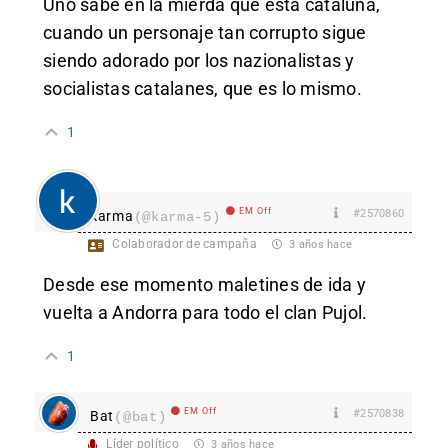
Uno sabe en la mierda que está cataluña,
cuando un personaje tan corrupto sigue
siendo adorado por los nazionalistas y
socialistas catalanes, que es lo mismo.
1
EM Off
#2570860
karma
(@karma-5)
Colaborador de campaña
3 años hace
Desde ese momento maletines de ida y
vuelta a Andorra para todo el clan Pujol.
1
EM Off
#2570838
Bat
(@bat)
Líder político
3 años hace