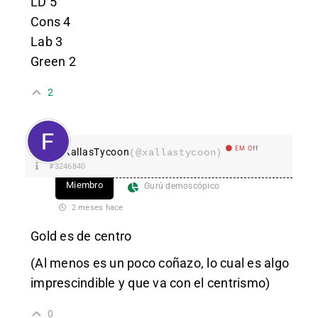
LD 5
Cons 4
Lab 3
Green 2
2
EM Off
XallasTycoon
(@xallastycoon)
#3246840
Miembro
Gurú demoscópico
2 meses hace
Gold es de centro
(Al menos es un poco coñazo, lo cual es algo
imprescindible y que va con el centrismo)
0