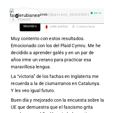
EM On
fanderubianes
(@patreon_36222350)
#3246835
Miembro
Líder político
2 meses hace
Muy contento con estos resultados.
Emocionado con los del Plaid Cymru. Me he
decidido a aprender galés y en un par de
años irme un verano para practicar esa
maravillosa lengua.
La “victoria” de los fachas en Inglaterra me
recuerda a la de ciumarranos en Catalunya.
Y les veo igual futuro.
Buen día y mejorado con la encuesta sobre la
UE que demuestra que el fascismo grita