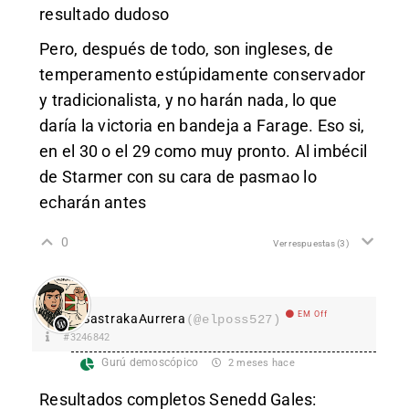
resultado dudoso
Pero, después de todo, son ingleses, de
temperamento estúpidamente conservador
y tradicionalista, y no harán nada, lo que
daría la victoria en bandeja a Farage. Eso si,
en el 30 o el 29 como muy pronto. Al imbécil
de Starmer con su cara de pasmao lo
echarán antes
0
Ver respuestas
(3)
EM Off
SastrakaAurrera
(@elposs527)
#3246842
Gurú demoscópico
2 meses hace
Resultados completos Senedd Gales: