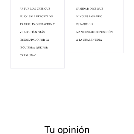
ARTUR MAS CREE QUE
SANIDAD DICE QUE
PUJOL SALE REFORZADO
NINGÚN PASAJERO
TRAS SU EXONERACIÓN Y
ESPAÑOL HA
VE A RUFIÁN "MÁS
MANIFESTADO OPOSICIÓN
PREOCUPADO POR LA
A LA CUARENTENA
IZQUIERDA QUE POR
CATALUÑA"
Tu opinión