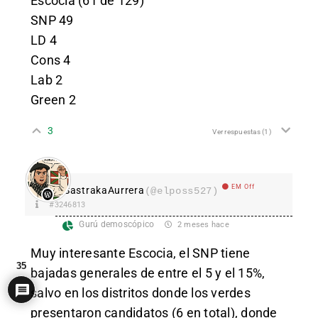
Escocia (61 de 129)
SNP 49
LD 4
Cons 4
Lab 2
Green 2
3
Ver respuestas
(1)
EM Off
SastrakaAurrera
(@elposs527)
#3246813
Gurú demoscópico
2 meses hace
Muy interesante Escocia, el SNP tiene
35
bajadas generales de entre el 5 y el 15%,
salvo en los distritos donde los verdes
presentaron candidatos (6 en total), donde