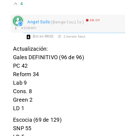
4
EM Off
Angel Suils
(@angelsuils)
#3246841
Bot en RRSS
2 meses hace
Actualización:
Gales DEFINITIVO (96 de 96)
PC 42
Reform 34
Lab 9
Cons. 8
Green 2
LD 1
Escocia (69 de 129)
SNP 55