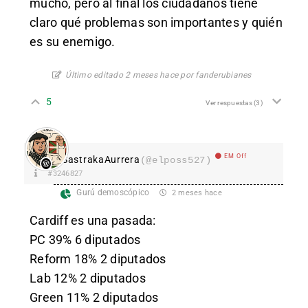
mucho, pero al final los ciudadanos tiene
claro qué problemas son importantes y quién
es su enemigo.
Último editado 2 meses hace por fanderubianes
5
Ver respuestas
(3)
EM Off
SastrakaAurrera
(@elposs527)
#3246827
Gurú demoscópico
2 meses hace
Cardiff es una pasada:
PC 39% 6 diputados
Reform 18% 2 diputados
Lab 12% 2 diputados
Green 11% 2 diputados