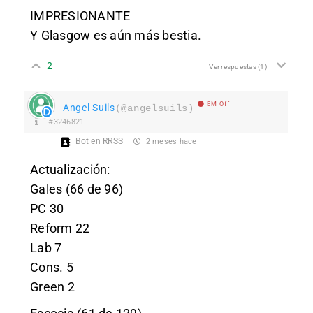
IMPRESIONANTE
Y Glasgow es aún más bestia.
2
Ver respuestas
(1)
EM Off
Angel Suils
(@angelsuils)
#3246821
Bot en RRSS
2 meses hace
Actualización:
Gales (66 de 96)
PC 30
Reform 22
Lab 7
Cons. 5
Green 2