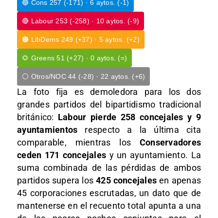
🔵 Cons 257 (-171) · 6 aytos. (-1)
🔴 Labour 253 (-258) · 10 aytos. (-9)
🟠 LibDems 249 (+37) · 5 aytos. (+2)
🌻 Greens 51 (+27) · 0 aytos. (=)
⚪ Otros/NOC 44 (-28) · 22 aytos. (+6)
La foto fija es demoledora para los dos
grandes partidos del bipartidismo tradicional
británico:
Labour pierde 258 concejales y 9
ayuntamientos
respecto a la última cita
comparable, mientras los
Conservadores
ceden 171 concejales
y un ayuntamiento. La
suma combinada de las pérdidas de ambos
partidos supera los
425 concejales
en apenas
45 corporaciones escrutadas, un dato que de
mantenerse en el recuento total apunta a una