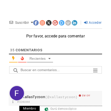
Suscribir
Acceder
Por favor, accede para comentar
35
COMENTARIOS
Recientes
EM Off
XallasTycoon
(@xallastycoon)
#3246844
Miembro
Gurú demoscópico