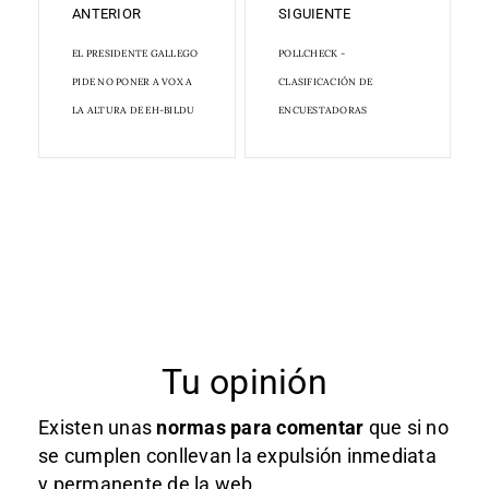
ANTERIOR
SIGUIENTE
EL PRESIDENTE GALLEGO
POLLCHECK -
PIDE NO PONER A VOX A
CLASIFICACIÓN DE
LA ALTURA DE EH-BILDU
ENCUESTADORAS
Tu opinión
Existen unas
normas
para comentar
que si no
se cumplen conllevan la expulsión inmediata
y permanente de la web.