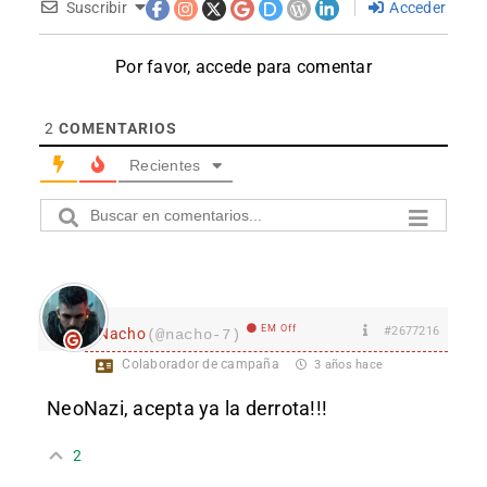
Suscribir
Acceder
Por favor, accede para comentar
2
COMENTARIOS
Recientes
EM Off
#2677216
Nacho
(@nacho-7)
Colaborador de campaña
3 años hace
NeoNazi, acepta ya la derrota!!!
2