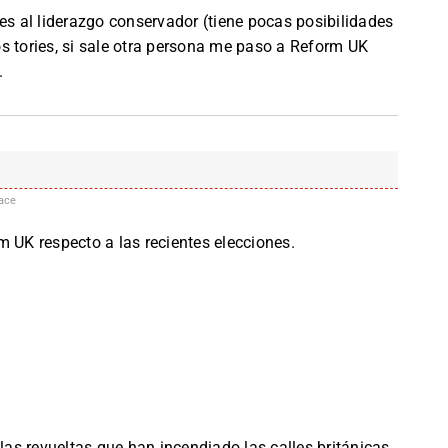
es al liderazgo conservador (tiene pocas posibilidades
s tories, si sale otra persona me paso a Reform UK
.
ace
m UK respecto a las recientes elecciones.
 las revueltas que han incendiado las calles británicas