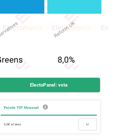
ElectoPanel: vota
Patrón VIP Mensual
3,5€ al mes
Ir