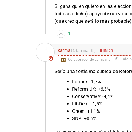
Si gana quien quiero en las eleccion
todo sea dicho) apoyo de nuevo a lo
(que creo que será lo más probable)
1
karma
(@karma-9)
EM Off
1 año h
Colaborador de campaña
Sería una fortísima subida de Refor
Labour: -1,7%
Reform UK: +6,3%
Conservative: -4,4%
LibDem: -1,5%
Green: +1,1%
SNP: +0,5%
La encuesta recoge sólo el inicio de