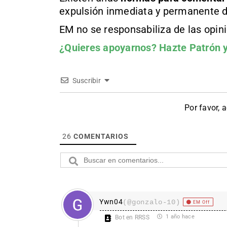
expulsión inmediata y permanente d
EM no se responsabiliza de las opin
¿Quieres apoyarnos?
Hazte Patrón
y
Suscribir
Por favor, 
26
COMENTARIOS
Ywn04
(@gonzalo-10)
EM Off
1 año hace
Bot en RRSS