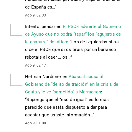
de España es…
”
Ago 9, 02:33
Intento_pensar
en
El PSOE advierte al Gobierno
de Ayuso que no podrá “tapar” los “agujeros de
la chapuza” del ático
: “
Los de izquierdas si os
dice el PSOE que si os tiráis por un barranco
rebotais al caer … os…
”
Ago 9, 02:17
Hetman Nardimer
en
Abascal acusa al
Gobierno de “delito de traición” en la crisis de
Ceuta y le ve “sometido” a Marruecos
:
“
Supongo que el “eso da igual” es lo más
parecido que estás dispuesto a dar para
aceptar que usaste información…
”
Ago 9, 01:08