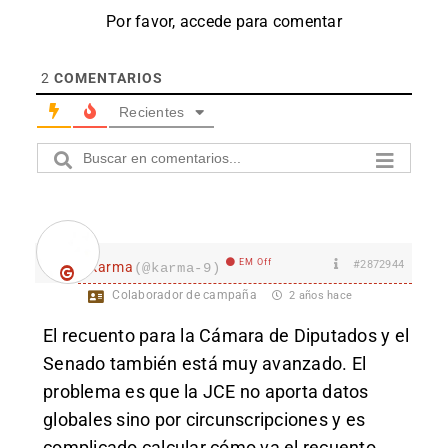
Por favor, accede para comentar
2
COMENTARIOS
Recientes
EM Off
#2872944
karma
(@karma-9)
Colaborador de campaña
2 años hace
El recuento para la Cámara de Diputados y el
Senado también está muy avanzado. El
problema es que la JCE no aporta datos
globales sino por circunscripciones y es
complicado calcular cómo va el recuento.