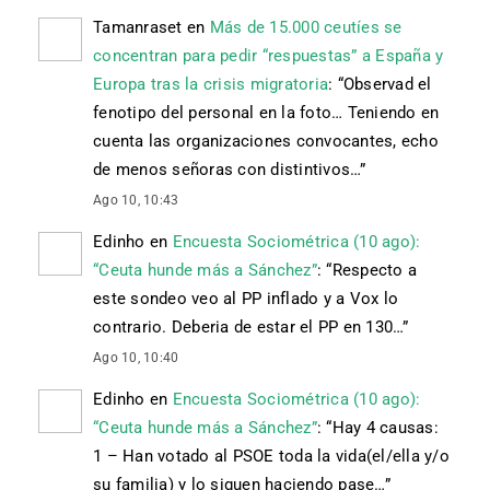
Tamanraset
en
Más de 15.000 ceutíes se
concentran para pedir “respuestas” a España y
Europa tras la crisis migratoria
: “
Observad el
fenotipo del personal en la foto… Teniendo en
cuenta las organizaciones convocantes, echo
de menos señoras con distintivos…
”
Ago 10, 10:43
Edinho
en
Encuesta Sociométrica (10 ago):
“Ceuta hunde más a Sánchez”
: “
Respecto a
este sondeo veo al PP inflado y a Vox lo
contrario. Deberia de estar el PP en 130…
”
Ago 10, 10:40
Edinho
en
Encuesta Sociométrica (10 ago):
“Ceuta hunde más a Sánchez”
: “
Hay 4 causas:
1 – Han votado al PSOE toda la vida(el/ella y/o
su familia) y lo siguen haciendo pase…
”