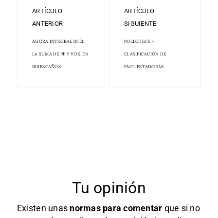
ARTÍCULO
ARTÍCULO
ANTERIOR
SIGUIENTE
ÁGORA INTEGRAL (15E):
POLLCHECK -
LA SUMA DE PP Y VOX, EN
CLASIFICACIÓN DE
180 ESCAÑOS
ENCUESTADORAS
Tu opinión
Existen unas
normas
para comentar
que si no