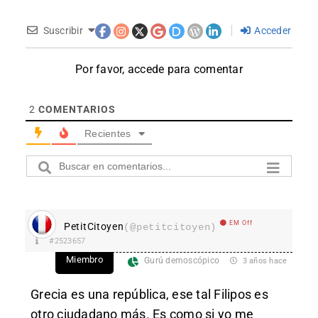
Suscribir
Acceder
Por favor, accede para comentar
2
COMENTARIOS
Recientes
EM Off
PetitCitoyen
(@petitcitoyen)
#2523657
Miembro
Gurú demoscópico
3 años hace
Grecia es una república, ese tal Filipos es
otro ciudadano más. Es como si yo me