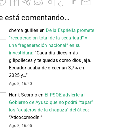
e está comentando…
chema guillen
en
De la Espriella promete
“recuperación total de la seguridad” y
una “regeneración nacional” en su
investidura
: “
Cada día dices más
gilipolleces y te quedas como dios jaja.
Ecuador acaba de crecer un 3,7% en
2025 y…
”
Ago 8, 16:20
Hank Scorpio
en
El PSOE advierte al
Gobierno de Ayuso que no podrá “tapar”
los “agujeros de la chapuza” del ático
:
“
Áticocomodín.
”
Ago 8, 16:05