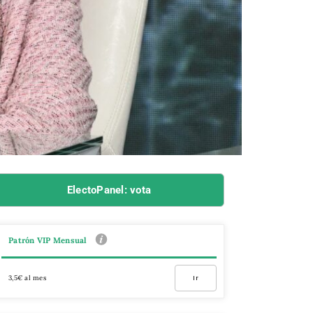
ElectoPanel: vota
Patrón VIP Mensual
3,5€ al mes
Ir