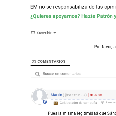
EM no se responsabiliza de las opin
¿Quieres apoyarnos?
Hazte Patrón
y
Suscribir
Por favor, 
33
COMENTARIOS
Martin
(@martin-3)
EM Off
7 mese
Colaborador de campaña
Pues la misma legitimidad que Sánc