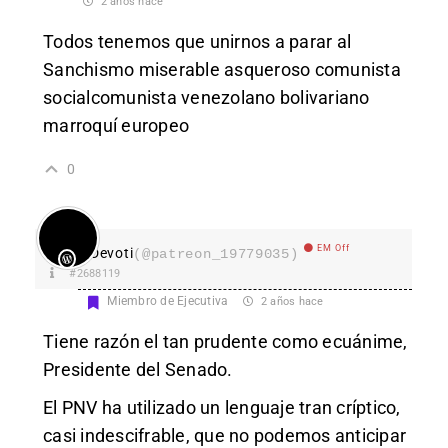
2 años hace
Todos tenemos que unirnos a parar al
Sanchismo miserable asqueroso comunista
socialcomunista venezolano bolivariano
marroquí europeo
0
EM Off
Devoti
(@patreon_19779035)
#2688119
Miembro de Ejecutiva
2 años hace
Tiene razón el tan prudente como ecuánime,
Presidente del Senado.
El PNV ha utilizado un lenguaje tran críptico,
casi indescifrable, que no podemos anticipar