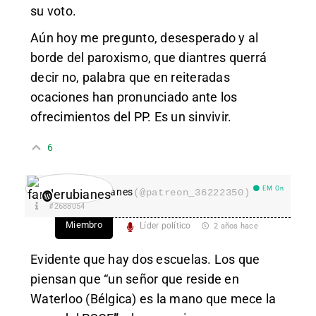
su voto.
Aún hoy me pregunto, desesperado y al
borde del paroxismo, que diantres querrá
decir no, palabra que en reiteradas
ocaciones han pronunciado ante los
ofrecimientos del PP. Es un sinvivir.
6
EM On
fanderubianes
(@patreon_36222350)
#2688054
Miembro
Líder político
2 años hace
Evidente que hay dos escuelas. Los que
piensan que “un señor que reside en
Waterloo (Bélgica) es la mano que mece la